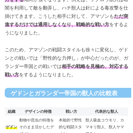
闇を利用して敵を翻弄し、ハチ獣人は針による毒攻撃を仕
掛けてきます。こうした相手に対して、アマゾンも
ただ突
進するだけでは通用しなくなり、戦略的な戦い方
をするよ
うになりました。
このため、アマゾンの戦闘スタイルも徐々に変化し、ゲド
ンとの戦いでは「野性的な力押し」が中心だったのが、ガ
ランダー帝国との戦いでは
相手の戦略を見極め、対応する
戦い方
をするようになりました。
ゲドンとガランダー帝国の獣人の比較表
組織
デザインの特徴
戦い方
代表的な獣人
動物や昆虫の特徴を
本能的で野性
獣人吸血コウモリ、カ
ゲドン
そのまま活かしたデ
的な戦闘スタ
マキリ獣人、獣人ヤマ