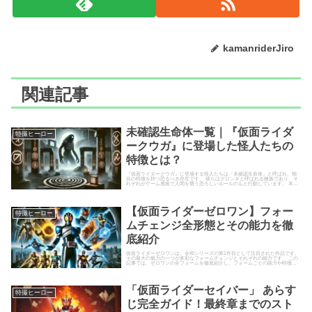
kamanriderJiro
関連記事
未確認生命体一覧｜『仮面ライダ
特撮ヒーロー
ークウガ』に登場した怪人たちの
特徴とは？
『仮面ライダークウガ』に登場する怪人たちは「未確認生命体」と呼ばれ、独
自の特徴を持つ恐るべき存在です。 彼らはグロンギと呼ばれる種族であり、そ
れぞれがゲーム感覚で人間を襲う恐ろしいルールのもと行動しています。 本記
事では、『仮面ライダークウ...
【仮面ライダーゼロワン】フォー
特撮ヒーロー
ムチェンジ全形態とその能力を徹
底紹介
仮面ライダーゼロワンは、令和シリーズの第1作目として注目された作品です。
その最大の魅力の一つが多彩なフォームチェンジとそれぞれの能力です。 この
記事では、ゼロワンの全フォームを徹底紹介し、フォームごとの能力や特徴を
詳しく解説します。フォーム...
「仮面ライダーセイバー」 あらす
特撮ヒーロー
じ完全ガイド！最終章までのスト