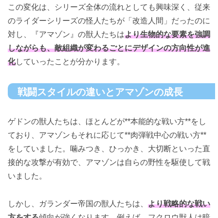
この変化は、シリーズ全体の流れとしても興味深く、従来
のライダーシリーズの怪人たちが「改造人間」だったのに
対し、『アマゾン』の獣人たちは
より生物的な要素を強調
しながらも、敵組織が変わるごとにデザインの方向性が進
化
していったことが分かります。
戦闘スタイルの違いとアマゾンの成長
ゲドンの獣人たちは、ほとんどが**本能的な戦い方**をし
ており、アマゾンもそれに応じて**肉弾戦中心の戦い方**
をしていました。噛みつき、ひっかき、大切断といった直
接的な攻撃が有効で、アマゾンは自らの野性を駆使して戦
いました。
しかし、ガランダー帝国の獣人たちは、
より戦略的な戦い
方をする
傾向が強くなります。例えば、フクロウ獣人は暗