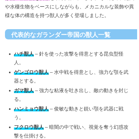
や水棲生物をベースにしながらも、メカニカルな装飾や異
様な体の構造を持つ獣人が多く登場しました。
代表的なガランダー帝国の獣人一覧
ハチ獣人
– 針を使った攻撃を得意とする昆虫型怪
人。
ゲンゴロウ獣人
– 水中戦を得意とし、強力な顎を武
器とする。
ガマ獣人
– 強力な粘液を吐き出し、敵の動きを封じ
る。
ハンミョウ獣人
– 俊敏な動きと鋭い顎を武器に戦
う。
フクロウ獣人
– 暗闇の中で戦い、視覚を奪う幻惑攻
撃を仕掛ける。