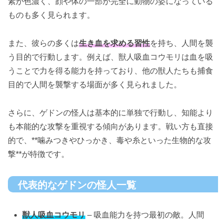
素が色濃く、顔や体の一部が完全に動物の姿になっている
ものも多く見られます。
また、彼らの多くは
生き血を求める習性
を持ち、人間を襲
う目的で行動します。例えば、獣人吸血コウモリは血を吸
うことで力を得る能力を持っており、他の獣人たちも捕食
目的で人間を襲撃する場面が多く見られました。
さらに、ゲドンの怪人は基本的に単独で行動し、知能より
も本能的な攻撃を重視する傾向があります。戦い方も直接
的で、**噛みつきやひっかき、毒や糸といった生物的な攻
撃**が特徴です。
代表的なゲドンの怪人一覧
獣人吸血コウモリ
– 吸血能力を持つ最初の敵。人間