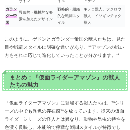
ザイン
イル
アラシ
ガラン
戦略的・組織
キノコ獣人、フクロウ
異形的・機械的な要
ダー帝
的な戦闘スタ
獣人、イソギンチャク
素を加えたデザイン
国
イル
獣人
このように、ゲドンとガランダー帝国の獣人たちは、見た
目や戦闘スタイルに明確な違いがあり、**アマゾンの戦い
方もそれに応じて進化していったことが分かります。**
まとめ：『仮面ライダーアマゾン』の獣人
たちの魅力
『仮面ライダーアマゾン』に登場する獣人たちは、**シリ
ーズの中でも異色の存在感**を放っています。従来の仮面
ライダーシリーズの怪人とは異なり、動物や昆虫の特性を
色濃く反映し、本能的で獰猛な戦闘スタイルが特徴でし