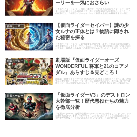
ーリーを一気におさらい
「仮面ライダーセイバー」は剣と本がテーマの異色の仮面ライダーシリーズで
す。物語の始まりから最終章まで、数々の衝撃展開が繰り広げられました。 こ
の記事では、「仮面ライダーセイバー」の物語を最初から最終章まで一気に振
り返ります。忘れてしまった部...
【仮面ライダーセイバー】謎の少
特撮ヒーロー
女ルナの正体とは？物語に隠され
た秘密を探る
『仮面ライダーセイバー』に登場する謎の少女・ルナ。その存在は物語の鍵を
握る重要なキャラクターです。 しかし、彼女の正体や役割には多くの謎が隠さ
れており、視聴者からも多くの考察が寄せられています。 今回は、ルナの正体
や物語に隠された秘密につい...
劇場版『仮面ライダーオーズ
特撮ヒーロー
WONDERFUL 将軍と21のコアメ
ダル』あらすじ＆見どころ！
劇場版『仮面ライダーオーズ WONDERFUL 将軍と21のコアメダル』は、2011
年に公開された『仮面ライダーオーズ』の映画作品です。 本作は、江戸時代を
舞台にオーズが活躍する壮大なストーリーと、時空を超えた戦いが魅力となっ
ています。 ま...
「仮面ライダーV3」のデストロン
特撮ヒーロー
大幹部一覧！歴代悪役たちの魅力
を徹底分析
「仮面ライダーV3」は昭和仮面ライダーシリーズの名作として、多くのファン
に愛され続けています。その中でも、V3と戦ったデストロンの大幹部たちは、
個性豊かな悪役として強い存在感を放っています。この記事では、「仮面ライ
ダーV3」に登場するデスト...