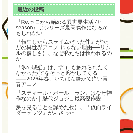
最近の投稿
『Re:ゼロから始める異世界生活 4th
season』はシリーズ最高傑作になるか
もしれない
『転生したらスライムだった件』が“た
だの異世界アニメ”じゃない理由──リム
ルの優しさに、なぜ私たちは救われるの
か
『氷の城壁』は、“誰にも触れられたく
なかった心”をそっと溶かしてくる
――2026年春、いちばん静かで痛い青
春アニメ
『スティール・ボール・ラン』はなぜ神
作なのか｜歴代ジョジョ最高傑作説
夢を見ることを諦めた夜に、『仮面ライ
ダーゼッツ』が刺さった