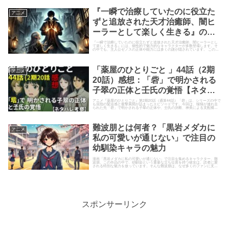
『一瞬で治療していたのに役立た
ア二メ
ずと追放された天才治癒師、闇ヒ
ーラーとして楽しく生きる』のキ
ャラクター紹介！ゼノスの正体と
『一瞬で治療していたのに役立たずと追放された天才治癒師、闇ヒーラーとし
て楽しく生きる』には、個性的で魅力的なキャラクターが多数登場します。そ
の中でも、主人公ゼノスの正体や能力には多くの謎が隠されています。 この記
は？
事では、ゼノスのキャラクター...
「薬屋のひとりごと 」44話（2期
ア二メ
20話）感想：「砦」で明かされる
子翠の正体と壬氏の覚悟【ネタバ
レ考察】
アニメ『薬屋のひとりごと』第2期20話（通算44話）「砦」は、シリーズの中で
も屈指の緊迫感と衝撃展開が詰まったエピソードです。今回は、猫猫が連れ去
られた先「砦」で明かされる子翠の正体や、壬氏の決断、神美による支配構造
など、物語の核心に迫る要...
難波朋とは何者？「黒岩メダカに
ア二メ
私の可愛いが通じない」で注目の
幼馴染キャラの魅力
漫画「黒岩メダカに私の可愛いが通じない」で注目を集めるキャラクター、難
波朋。この作品の中で、幼馴染という重要な立ち位置を持つ彼女は、読者に愛
される特別な魅力を放っています。そんな難波朋は、なぜ多くのファンに支持
されているのでしょうか？また、...
スポンサーリンク