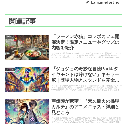
kamanriderJiro
関連記事
「ラーメン赤猫」コラボカフェ開
ア二メ
催決定！限定メニューやグッズの
内容を紹介
人気ラーメン店「ラーメン赤猫」とのコラボカフェがついに開催決定！ファン
待望のイベントでは、ここでしか楽しめない限定メニューが登場するほか、コ
ラボグッズも販売予定です。今回は、このイベントで提供されるラーメンやサ
イドメニュー、オリジナルグッズ...
『ジョジョの奇妙な冒険Part4 ダ
ア二メ
イヤモンドは砕けない』キャラ一
覧｜登場人物とスタンドを完全解
説！
『ジョジョの奇妙な冒険Part4 ダイヤモンドは砕けない』は、個性豊かなキャラ
クターと魅力的なスタンドが登場する人気のシリーズです。この記事では、
Part4に登場するキャラクターと彼らのスタンドを詳しく解説します。主要キャ
ラクターから脇役ま...
声優陣が豪華！『天久鷹央の推理
ア二メ
カルテ』のアニメキャスト詳細と
見どころ
『天久鷹央の推理カルテ』が待望のアニメ化を果たし、そのキャスト陣が豪華
だと話題になっています。原作ファンはもちろん、声優好きにも注目される本
作ですが、どのような配役がされているのでしょうか。 今回は、豪華声優陣の
キャスト詳細を中心に、アニメ...