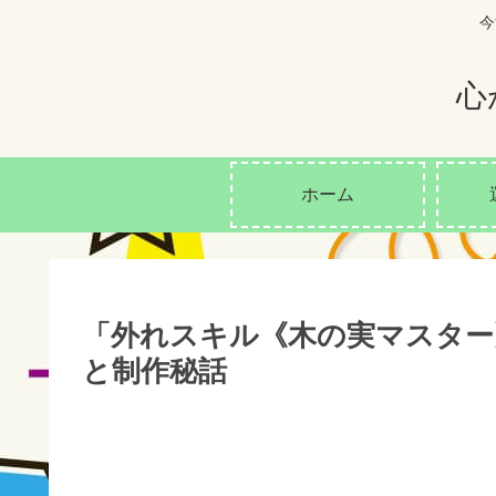
今
心
ホーム
「外れスキル《木の実マスター
と制作秘話