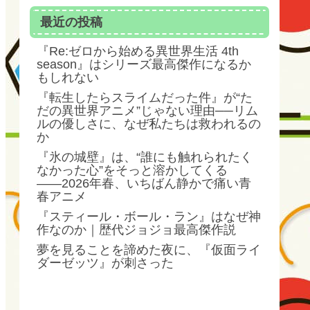
最近の投稿
『Re:ゼロから始める異世界生活 4th
season』はシリーズ最高傑作になるか
もしれない
『転生したらスライムだった件』が“た
だの異世界アニメ”じゃない理由──リム
ルの優しさに、なぜ私たちは救われるの
か
『氷の城壁』は、“誰にも触れられたく
なかった心”をそっと溶かしてくる
――2026年春、いちばん静かで痛い青
春アニメ
『スティール・ボール・ラン』はなぜ神
作なのか｜歴代ジョジョ最高傑作説
夢を見ることを諦めた夜に、『仮面ライ
ダーゼッツ』が刺さった