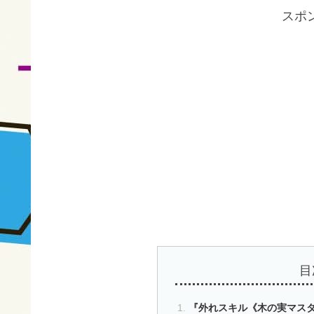
スポ
目
『外れスキル《木の実マス