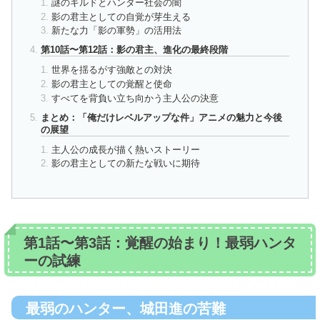
謎のギルドとハンター社会の闇
影の君主としての自覚が芽生える
新たな力「影の軍勢」の活用法
第10話〜第12話：影の君主、進化の最終段階
世界を揺るがす強敵との対決
影の君主としての覚醒と使命
すべてを背負い立ち向かう主人公の決意
まとめ：「俺だけレベルアップな件」アニメの魅力と今後
の展望
主人公の成長が描く熱いストーリー
影の君主としての新たな戦いに期待
第1話〜第3話：覚醒の始まり！最弱ハンタ
ーの試練
最弱のハンター、城田進の苦難