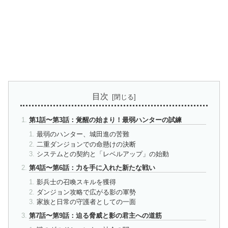
目次
第1話〜第3話：覚醒の始まり！最弱ハンターの試練
最弱のハンター、城田進の苦難
二重ダンジョンでの命懸けの決断
システムとの契約と「レベルアップ」の始動
第4話〜第6話：力を手に入れた新たな戦い
影兵士の召喚スキルを獲得
ダンジョン攻略で広がる影の軍勢
家族と日常の守護者としての一面
第7話〜第9話：迫る脅威と影の君主への道筋