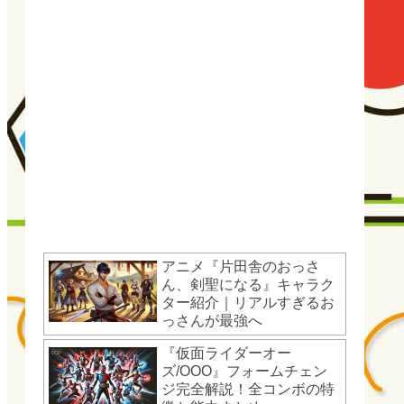
アニメ『片田舎のおっさ
ん、剣聖になる』キャラク
ター紹介｜リアルすぎるお
っさんが最強へ
『仮面ライダーオー
ズ/OOO』フォームチェン
ジ完全解説！全コンボの特