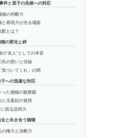
事件と逆子の兆候への対応
猫猫の判断力
識と再現力が光る場面
気配とは？
猫猫の変化と絆
の“友人”としての本音
壬氏の想いと伏線
「気づいてくれ」の間
逆子への迅速な対応
かった猫猫の観察眼
れた玉葉妃の覚悟
”に宿る説得力
過去と向き合う猫猫
氏の権力と決断力