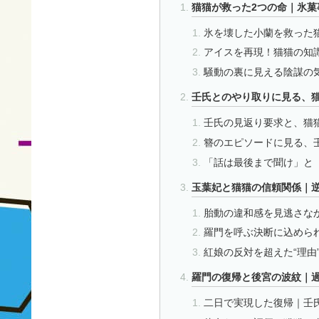
猫猫が救った2つの命｜氷菓
氷を壊した小蘭を救った
アイスを再現！猫猫の知
騒動の裏に見える陰謀の
壬氏とのやり取りに見る、
壬氏の見返り要求と、猫猫
簪のエピソードに見る、
「話は最後まで聞け」と
玉葉妃と猫猫の信頼関係｜
胎動の違和感を見逃さな
羅門を呼ぶ決断に込めら
紅娘の反対を超えた“理由
羅門の復帰と後宮の波紋｜
二日で実現した復帰｜壬