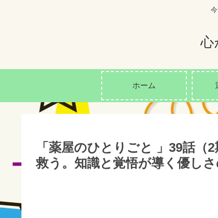
今
心
ホーム
「薬屋のひとりごと 」39話（
救う。知識と覚悟が導く優しさ