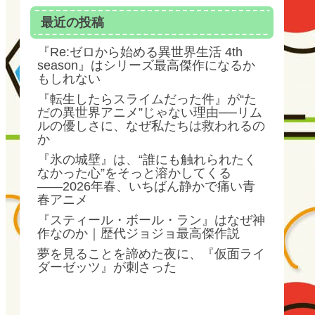
最近の投稿
『Re:ゼロから始める異世界生活 4th
season』はシリーズ最高傑作になるか
もしれない
『転生したらスライムだった件』が“た
だの異世界アニメ”じゃない理由──リム
ルの優しさに、なぜ私たちは救われるの
か
『氷の城壁』は、“誰にも触れられたく
なかった心”をそっと溶かしてくる
――2026年春、いちばん静かで痛い青
春アニメ
『スティール・ボール・ラン』はなぜ神
作なのか｜歴代ジョジョ最高傑作説
夢を見ることを諦めた夜に、『仮面ライ
ダーゼッツ』が刺さった