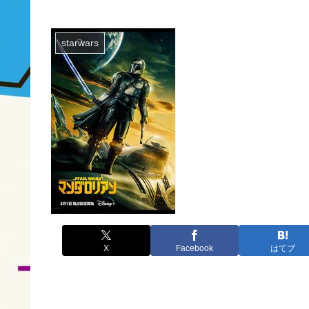
starwars
X
Facebook
はてブ