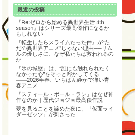
最近の投稿
『Re:ゼロから始める異世界生活 4th
season』はシリーズ最高傑作になるか
もしれない
『転生したらスライムだった件』が“た
だの異世界アニメ”じゃない理由──リム
ルの優しさに、なぜ私たちは救われるの
か
『氷の城壁』は、“誰にも触れられたく
なかった心”をそっと溶かしてくる
――2026年春、いちばん静かで痛い青
春アニメ
『スティール・ボール・ラン』はなぜ神
作なのか｜歴代ジョジョ最高傑作説
夢を見ることを諦めた夜に、『仮面ライ
ダーゼッツ』が刺さった