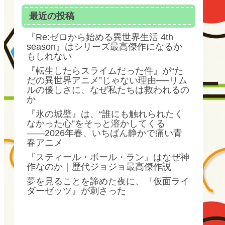
最近の投稿
『Re:ゼロから始める異世界生活 4th
season』はシリーズ最高傑作になるか
もしれない
『転生したらスライムだった件』が“た
だの異世界アニメ”じゃない理由──リム
ルの優しさに、なぜ私たちは救われるの
か
『氷の城壁』は、“誰にも触れられたく
なかった心”をそっと溶かしてくる
――2026年春、いちばん静かで痛い青
春アニメ
『スティール・ボール・ラン』はなぜ神
作なのか｜歴代ジョジョ最高傑作説
夢を見ることを諦めた夜に、『仮面ライ
ダーゼッツ』が刺さった