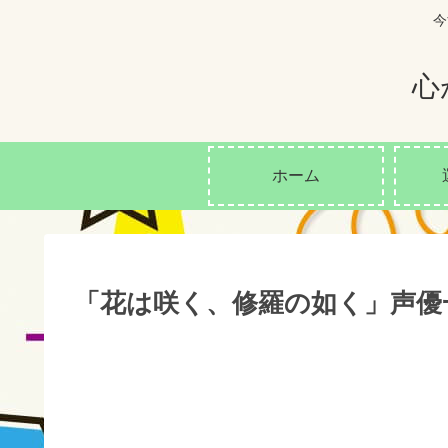
今
心
ホーム
「花は咲く、修羅の如く」声優