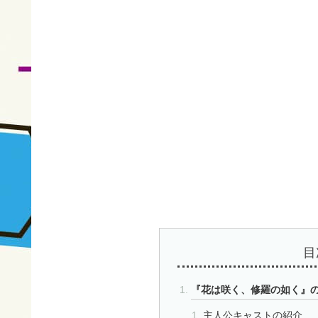
目
『花は咲く、修羅の如く』
主人公キャストの紹介