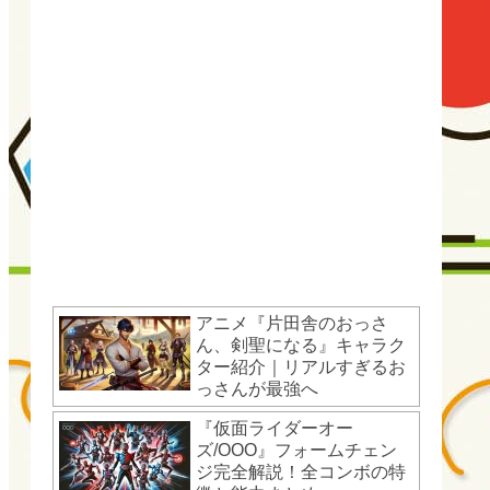
アニメ『片田舎のおっさ
ん、剣聖になる』キャラク
ター紹介｜リアルすぎるお
っさんが最強へ
『仮面ライダーオー
ズ/OOO』フォームチェン
ジ完全解説！全コンボの特