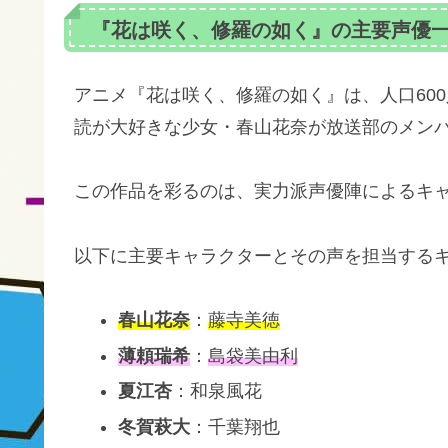
『花は咲く、修羅の如く』の主要声優
アニメ『花は咲く、修羅の如く』は、人口60
読が大好きな少女・春山花奈が放送部のメン
この作品を彩るのは、実力派声優陣によるキ
以下に主要キャラクターとその声を担当する
春山花奈
：
藤寺美徳
薄頼瑞希
：
島袋美由利
夏江杏
：和泉風花
冬賀萩大
：千葉翔也