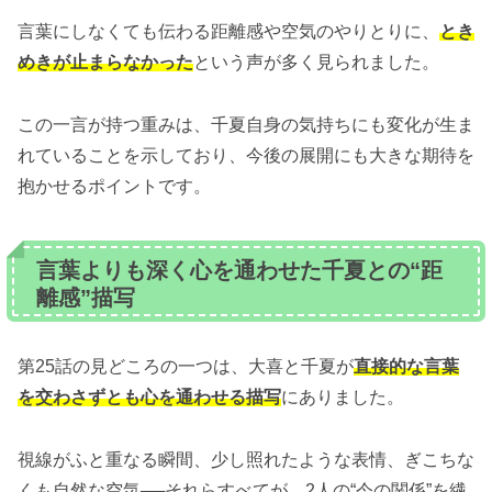
言葉にしなくても伝わる距離感や空気のやりとりに、
とき
めきが止まらなかった
という声が多く見られました。
この一言が持つ重みは、千夏自身の気持ちにも変化が生ま
れていることを示しており、今後の展開にも大きな期待を
抱かせるポイントです。
言葉よりも深く心を通わせた千夏との“距
離感”描写
第25話の見どころの一つは、大喜と千夏が
直接的な言葉
を交わさずとも心を通わせる描写
にありました。
視線がふと重なる瞬間、少し照れたような表情、ぎこちな
くも自然な空気──それらすべてが、
2人の“今の関係”を繊