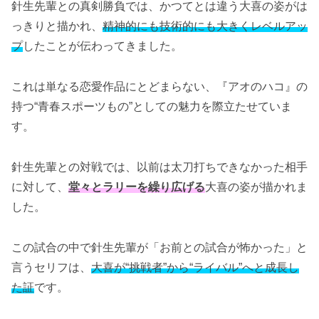
針生先輩との真剣勝負では、かつてとは違う大喜の姿がは
っきりと描かれ、
精神的にも技術的にも大きくレベルアッ
プ
したことが伝わってきました。
これは単なる恋愛作品にとどまらない、『アオのハコ』の
持つ“青春スポーツもの”としての魅力を際立たせていま
す。
針生先輩との対戦では、以前は太刀打ちできなかった相手
に対して、
堂々とラリーを繰り広げる
大喜の姿が描かれま
した。
この試合の中で針生先輩が「お前との試合が怖かった」と
言うセリフは、
大喜が“挑戦者”から“ライバル”へと成長し
た証
です。