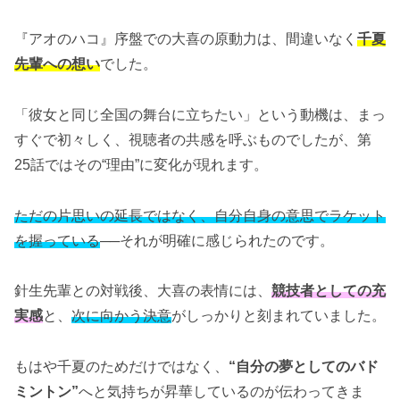
『アオのハコ』序盤での大喜の原動力は、間違いなく
千夏
先輩への想い
でした。
「彼女と同じ全国の舞台に立ちたい」という動機は、まっ
すぐで初々しく、視聴者の共感を呼ぶものでしたが、第
25話ではその“理由”に変化が現れます。
ただの片思いの延長ではなく、自分自身の意思でラケット
を握っている
──それが明確に感じられたのです。
針生先輩との対戦後、大喜の表情には、
競技者としての充
実感
と、
次に向かう決意
がしっかりと刻まれていました。
もはや千夏のためだけではなく、
“自分の夢としてのバド
ミントン”
へと気持ちが昇華しているのが伝わってきま