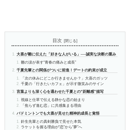
目次
大喜が雛に伝えた「好きな人がいる」──誠実な決断の重み
雛の涙が表す“青春の痛みと成長”
千夏先輩との関係がついに前進！デートの約束が成立
「次の休みにどこか行きませんか？」大喜のガッツ
千夏の「行きたいカフェ」が示す微笑みのサイン
言葉よりも深く心を通わせた千夏との“距離感”描写
視線と仕草で伝える静かな恋の始まり
「焦らず進む恋」に共感集まる理由
バドミントンでも大喜が見せた精神的成長と覚悟
針生先輩との真剣勝負で見せた本気
ラケットを握る理由が“恋”から“夢”へ