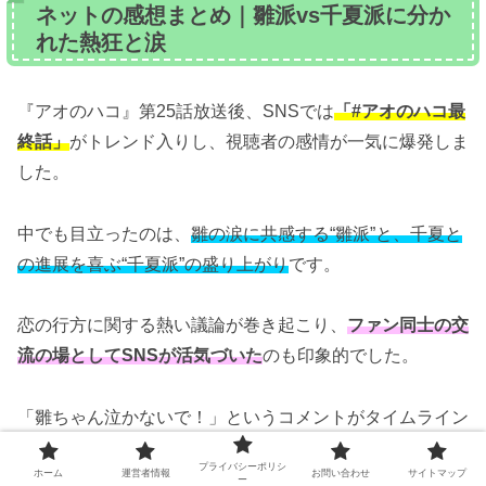
ネットの感想まとめ｜雛派vs千夏派に分か
れた熱狂と涙
『アオのハコ』第25話放送後、SNSでは
「#アオのハコ最
終話」
がトレンド入りし、視聴者の感情が一気に爆発しま
した。
中でも目立ったのは、
雛の涙に共感する“雛派”と、千夏と
の進展を喜ぶ“千夏派”の盛り上がり
です。
恋の行方に関する熱い議論が巻き起こり、
ファン同士の交
流の場としてSNSが活気づいた
のも印象的でした。
「雛ちゃん泣かないで！」というコメントがタイムライン
に溢れ、多くの視聴者が彼女の強さと切なさに胸を打たれ
プライバシーポリシ
ホーム
運営者情報
お問い合わせ
サイトマップ
ました。
ー