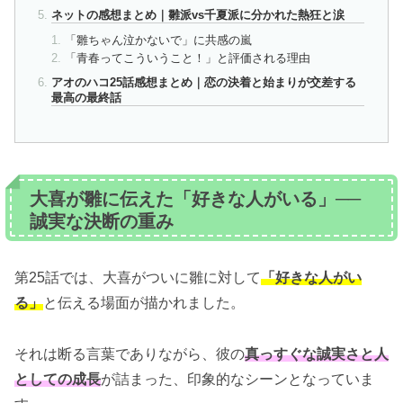
ネットの感想まとめ｜雛派vs千夏派に分かれた熱狂と涙
「雛ちゃん泣かないで」に共感の嵐
「青春ってこういうこと！」と評価される理由
アオのハコ25話感想まとめ｜恋の決着と始まりが交差する
最高の最終話
大喜が雛に伝えた「好きな人がいる」──
誠実な決断の重み
第25話では、大喜がついに雛に対して
「好きな人がい
る」
と伝える場面が描かれました。
それは断る言葉でありながら、彼の
真っすぐな誠実さと人
としての成長
が詰まった、印象的なシーンとなっていま