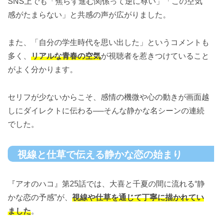
SNS上でも「焦らず進む関係って逆に尊い」「この空気
感がたまらない」と共感の声が広がりました。
また、「自分の学生時代を思い出した」というコメントも
多く、
リアルな青春の空気
が視聴者を惹きつけていること
がよく分かります。
セリフが少ないからこそ、感情の機微や心の動きが画面越
しにダイレクトに伝わる──そんな静かな名シーンの連続
でした。
視線と仕草で伝える静かな恋の始まり
『アオのハコ』第25話では、大喜と千夏の間に流れる“静
かな恋の予感”が、
視線や仕草を通じて丁寧に描かれてい
ました
。