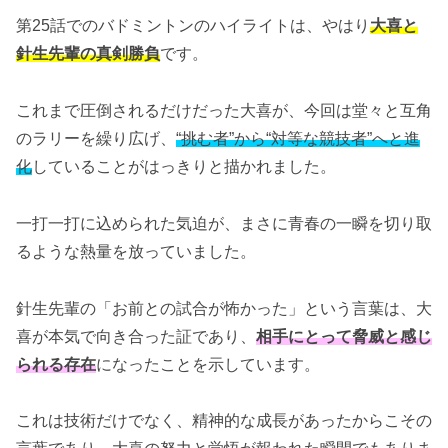
第25話でのバドミントンのハイライトは、やはり
大喜と
針生先輩の真剣勝負
です。
これまで圧倒されるだけだった大喜が、今回は堂々と互角
のラリーを繰り広げ、
“挑む者”から“対等な競技者”へと進
化
していることがはっきりと描かれました。
一打一打に込められた気迫が、まさに青春の一瞬を切り取
るような熱量を放っていました。
針生先輩の「お前との試合が怖かった」という言葉は、大
喜が本気で向き合った証であり、
相手にとって脅威と感じ
られる存在
になったことを示しています。
これは技術だけでなく、精神的な成長があったからこその