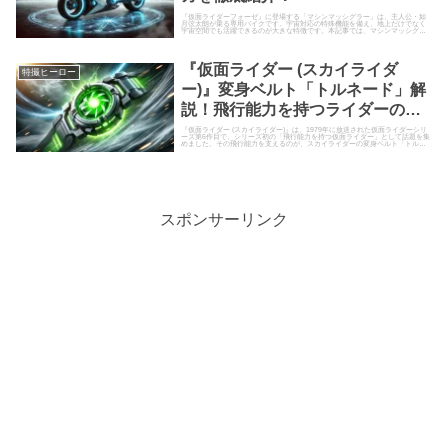
『仮面ライダーフォーゼ』に登場する「マシンマッシグラー」は、主人公・如
月弦太朗が乗る専用バイクです。宇宙対応の特殊機能を備え、地上だけでなく
宇宙空間でも活躍できるのが大きな特徴です。本記事では、マシンマッシグラ
ーのスペックや活躍シーンを詳し...
『仮面ライダー (スカイライダ
特撮ヒーロー
ー)』変身ベルト「トルネード」解
説！飛行能力を持つライダーの秘
密とは？
『仮面ライダー (スカイライダー)』は、1979年に放送された仮面ライダーシリ
ーズ第6作目で、シリーズ初の「飛行能力を持つ仮面ライダー」として話題を集
めました。その飛行能力を支えるのが、スカイライダーの変身ベルト「トルネ
ード」です。風のエネ...
スポンサーリンク