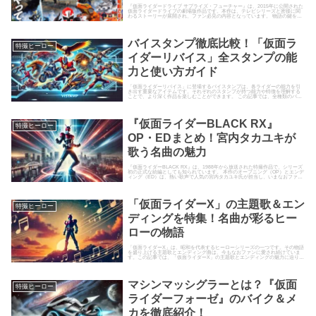
『仮面ライダードライブ サプライズ・フューチャー』は、2015年に公開された
仮面ライダードライブの劇場版作品です。本作は、テレビシリーズと密接に関
わるストーリーが展開され、ファン必見の内容となっています。 物語の鍵を握
るのは、突如現れた「泊...
バイスタンプ徹底比較！「仮面ラ
特撮ヒーロー
イダーリバイス」全スタンプの能
力と使い方ガイド
「仮面ライダーリバイス」に登場するバイスタンプは、各ライダーの能力を引
き出す重要なアイテムです。それぞれのスタンプが持つ能力や特徴を理解する
ことで、より深く作品を楽しむことができます。 この記事では、全種類のバイ
スタンプの能力を徹底比較し、...
『仮面ライダーBLACK RX』
特撮ヒーロー
OP・EDまとめ！宮内タカユキが
歌う名曲の魅力
『仮面ライダーBLACK RX』は、1988年から放送された特撮作品で、シリーズ
初の正式な続編としても知られています。 本作のオープニング（OP）とエンデ
ィング（ED）は、熱い歌声で人気の宮内タカユキ氏が担当し、いまなおファン
の間で語り継が...
「仮面ライダーX」の主題歌＆エン
特撮ヒーロー
ディングを特集！名曲が彩るヒー
ローの物語
「仮面ライダーX」は、昭和を代表するヒーローシリーズの一つです。その物語
を盛り上げる主題歌とエンディング曲は、今もなおファンに愛され続けていま
す。この記事では、「仮面ライダーX」の主題歌とエンディングの魅力に迫りま
す。どのような名曲がヒーロ...
マシンマッシグラーとは？『仮面
特撮ヒーロー
ライダーフォーゼ』のバイク＆メ
カを徹底紹介！