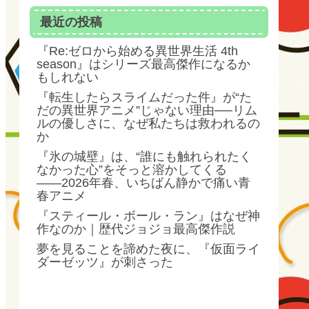
最近の投稿
『Re:ゼロから始める異世界生活 4th
season』はシリーズ最高傑作になるか
もしれない
『転生したらスライムだった件』が“た
だの異世界アニメ”じゃない理由──リム
ルの優しさに、なぜ私たちは救われるの
か
『氷の城壁』は、“誰にも触れられたく
なかった心”をそっと溶かしてくる
――2026年春、いちばん静かで痛い青
春アニメ
『スティール・ボール・ラン』はなぜ神
作なのか｜歴代ジョジョ最高傑作説
夢を見ることを諦めた夜に、『仮面ライ
ダーゼッツ』が刺さった