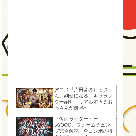
アニメ『片田舎のおっさ
ん、剣聖になる』キャラク
ター紹介｜リアルすぎるお
っさんが最強へ
『仮面ライダーオー
ズ/OOO』フォームチェン
ジ完全解説！全コンボの特