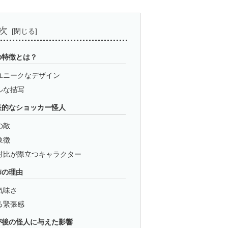
次
の特徴とは？
ユニークなデザイン
ルな描写
表的なショッカー怪人
の敵
象徴
対比が際立つキャラクター
怖の理由
気味さ
る緊張感
が後の怪人に与えた影響