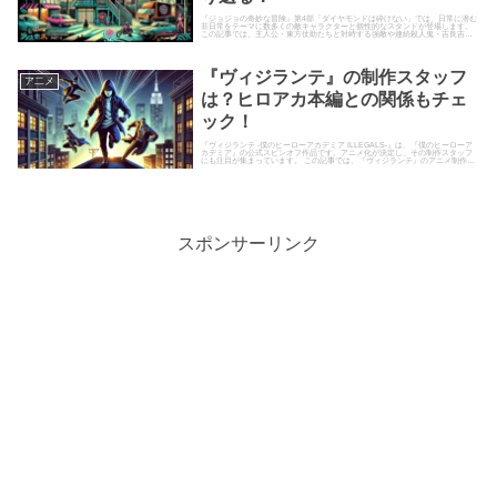
『ジョジョの奇妙な冒険』第4部「ダイヤモンドは砕けない」では、日常に潜む
非日常をテーマに数多くの敵キャラクターと個性的なスタンドが登場します。
この記事では、主人公・東方仗助たちと対峙する強敵や連続殺人鬼・吉良吉影
のスタンド能力について徹底的...
『ヴィジランテ』の制作スタッフ
ア二メ
は？ヒロアカ本編との関係もチェ
ック！
『ヴィジランテ -僕のヒーローアカデミア ILLEGALS-』は、『僕のヒーローア
カデミア』の公式スピンオフ作品です。アニメ化が決定し、その制作スタッフ
にも注目が集まっています。 この記事では、『ヴィジランテ』のアニメ制作に
携わるスタッフ陣...
スポンサーリンク