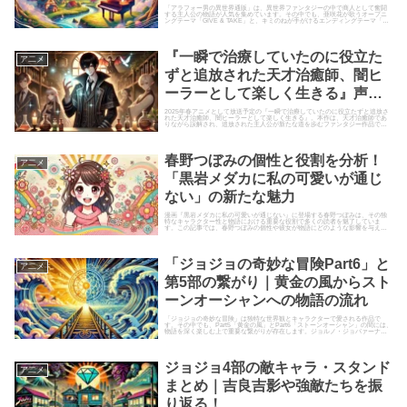
「アラフォー男の異世界通販」は、異世界ファンタジーの中で商人として奮闘
する主人公の物語が人気を集めています。その中でも、亜咲花が歌うオープニ
ングテーマ「GIVE & TAKE」と、キミのねが手がけるエンディングテーマ「あ
いくらふと」は、作品...
『一瞬で治療していたのに役立た
ア二メ
ずと追放された天才治癒師、闇ヒ
ーラーとして楽しく生きる』声優
一覧！キャラとキャストを徹底紹
2025年春アニメとして放送予定の『一瞬で治療していたのに役立たずと追放さ
れた天才治癒師、闇ヒーラーとして楽しく生きる』。本作は、天才治癒師であ
りながら誤解され、追放された主人公が新たな道を歩むファンタジー作品で
介
す。 この記事では、アニメ版...
春野つぼみの個性と役割を分析！
ア二メ
「黒岩メダカに私の可愛いが通じ
ない」の新たな魅力
漫画『黒岩メダカに私の可愛いが通じない』に登場する春野つぼみは、その独
特なキャラクター性と物語における重要な役割で多くの読者を魅了していま
す。この記事では、春野つぼみの個性や彼女が物語にどのような影響を与えて
いるのか、さらに彼女の存在が作品...
「ジョジョの奇妙な冒険Part6」と
ア二メ
第5部の繋がり｜黄金の風からスト
ーンオーシャンへの物語の流れ
「ジョジョの奇妙な冒険」は独特な世界観とキャラクターで愛される作品で
す。その中でも、Part5「黄金の風」とPart6「ストーンオーシャン」の間には、
物語を深く楽しむ上で重要な繋がりが存在します。ジョルノ・ジョバァーナた
ちの戦いが描かれた第...
ジョジョ4部の敵キャラ・スタンド
ア二メ
まとめ｜吉良吉影や強敵たちを振
り返る！