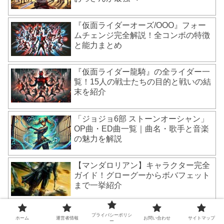
『仮面ライダーオーズ/OOO』フォー
ムチェンジ完全解説！全コンボの特徴
と能力まとめ
『仮面ライダー龍騎』の全ライダー一
覧！15人の戦士たちの目的と戦いの結
末を紹介
「ジョジョ6部 ストーンオーシャン」
OP曲・ED曲一覧｜曲名・歌手と音楽
の魅力を解説
【マンダロリアン】キャラクター完全
ガイド！グローグーからボバフェット
まで一挙紹介
プライバシーポリシ
ホーム
運営者情報
お問い合わせ
サイトマップ
ー