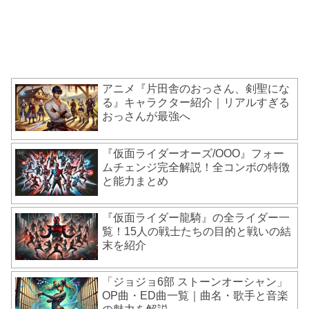
アニメ『片田舎のおっさん、剣聖にな
る』キャラクター紹介｜リアルすぎる
おっさんが最強へ
『仮面ライダーオーズ/OOO』フォー
ムチェンジ完全解説！全コンボの特徴
と能力まとめ
『仮面ライダー龍騎』の全ライダー一
覧！15人の戦士たちの目的と戦いの結
末を紹介
「ジョジョ6部 ストーンオーシャン」
OP曲・ED曲一覧｜曲名・歌手と音楽