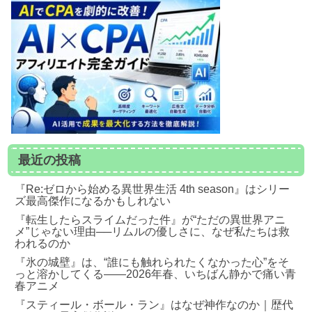
最近の投稿
『Re:ゼロから始める異世界生活 4th season』はシリー
ズ最高傑作になるかもしれない
『転生したらスライムだった件』が“ただの異世界アニ
メ”じゃない理由──リムルの優しさに、なぜ私たちは救
われるのか
『氷の城壁』は、“誰にも触れられたくなかった心”をそ
っと溶かしてくる――2026年春、いちばん静かで痛い青
春アニメ
『スティール・ボール・ラン』はなぜ神作なのか｜歴代