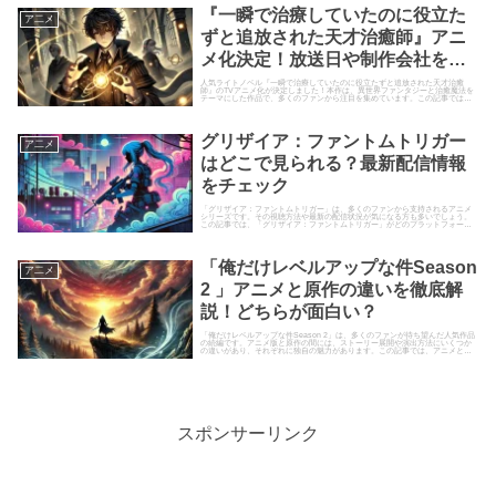
『一瞬で治療していたのに役立た
ア二メ
ずと追放された天才治癒師』アニ
メ化決定！放送日や制作会社を徹
底調査
人気ライトノベル『一瞬で治療していたのに役立たずと追放された天才治癒
師』のTVアニメ化が決定しました！本作は、異世界ファンタジーと治癒魔法を
テーマにした作品で、多くのファンから注目を集めています。この記事では、
アニメの放送日や制作会社、キャ...
グリザイア：ファントムトリガー
ア二メ
はどこで見られる？最新配信情報
をチェック
「グリザイア：ファントムトリガー」は、多くのファンから支持されるアニメ
シリーズです。その視聴方法や最新の配信状況が気になる方も多いでしょう。
この記事では、「グリザイア：ファントムトリガー」がどのプラットフォーム
で見られるのか、最新の配信情報...
「俺だけレベルアップな件Season
ア二メ
2 」アニメと原作の違いを徹底解
説！どちらが面白い？
「俺だけレベルアップな件Season 2」は、多くのファンが待ち望んだ人気作品
の続編です。アニメ版と原作の間には、ストーリー展開や演出方法にいくつか
の違いがあり、それぞれに独自の魅力があります。この記事では、アニメと原
作の違いを徹底解説し、...
スポンサーリンク