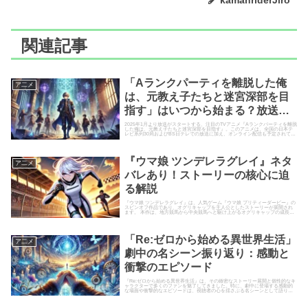
関連記事
「Aランクパーティを離脱した俺
ア二メ
は、元教え子たちと迷宮深部を目
指す」はいつから始まる？放送・
配信日程まとめ
2025年1月より放送がスタートする、注目のTVアニメ『Aランクパーティを離脱
した俺は、元教え子たちと迷宮深部を目指す』。このアニメは、全国の日本テ
レビ系列30局およびBS日テレでの放送に加え、オンライン配信も予定されてい
ます。 放送開始日...
『ウマ娘 ツンデレラグレイ』ネタ
ア二メ
バレあり！ストーリーの核心に迫
る解説
『ウマ娘 ツンデレラグレイ』は、人気ゲーム『ウマ娘 プリティーダービー』の
スピンオフ作品であり、オグリキャップを主人公としたストーリーが展開され
ます。 本作は、地方競馬から中央競馬へと駆け上がるオグリキャップの成長と
挑戦を描いた作品で、多く...
「Re:ゼロから始める異世界生活」
ア二メ
劇中の名シーン振り返り：感動と
衝撃のエピソード
『Re:ゼロから始める異世界生活』は、その緻密なストーリー展開と個性的なキ
ャラクターで多くのファンを魅了してきました。特に、劇中に登場する感動的
な場面や衝撃的なエピソードは、視聴者の心を揺さぶる名シーンとして語り継
がれています。この記事では...