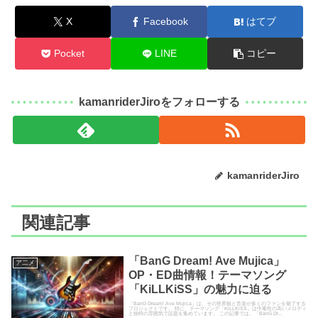
X
Facebook
はてブ
Pocket
LINE
コピー
kamanriderJiroをフォローする
kamanriderJiro
関連記事
「BanG Dream! Ave Mujica」
ア二メ
OP・ED曲情報！テーマソング
「KiLLKiSS」の魅力に迫る
「BanG Dream! Ave Mujica」は、その世界観と音楽が多くのファンを魅了する
プロジェクトです。 特に、テーマソング「KiLLKiSS」は中毒性の高いメロディ
と独特の雰囲気で話題を集めています。 この記事では、「BanG Dr...