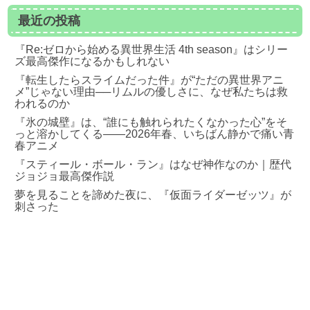
最近の投稿
『Re:ゼロから始める異世界生活 4th season』はシリー
ズ最高傑作になるかもしれない
『転生したらスライムだった件』が“ただの異世界アニ
メ”じゃない理由──リムルの優しさに、なぜ私たちは救
われるのか
『氷の城壁』は、“誰にも触れられたくなかった心”をそ
っと溶かしてくる――2026年春、いちばん静かで痛い青
春アニメ
『スティール・ボール・ラン』はなぜ神作なのか｜歴代
ジョジョ最高傑作説
夢を見ることを諦めた夜に、『仮面ライダーゼッツ』が
刺さった