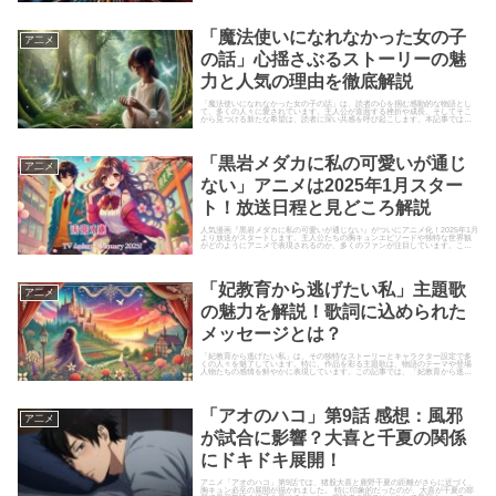
「魔法使いになれなかった女の子
ア二メ
の話」心揺さぶるストーリーの魅
力と人気の理由を徹底解説
「魔法使いになれなかった女の子の話」は、読者の心を掴む感動的な物語とし
て、多くの人々に愛されています。主人公が直面する挫折や成長、そしてそこ
から見つける新たな希望は、読者に深い共感を呼び起こします。本記事では、
この物語の魅力や人気の理由につ...
「黒岩メダカに私の可愛いが通じ
ア二メ
ない」アニメは2025年1月スター
ト！放送日程と見どころ解説
人気漫画『黒岩メダカに私の可愛いが通じない』がついにアニメ化！2025年1月
より放送がスタートします。主人公たちの胸キュンエピソードや独特な世界観
がどのようにアニメで表現されるのか、多くのファンが注目しています。この
記事では、放送日程の詳細...
「妃教育から逃げたい私」主題歌
ア二メ
の魅力を解説！歌詞に込められた
メッセージとは？
「妃教育から逃げたい私」は、その独特なストーリーとキャラクター設定で多
くの人々を魅了しています。特に、作品を彩る主題歌は、物語のテーマや登場
人物たちの感情を鮮やかに表現しています。この記事では、「妃教育から逃げ
たい私」の主題歌の魅力について...
「アオのハコ」第9話 感想：風邪
ア二メ
が試合に影響？大喜と千夏の関係
にドキドキ展開！
アニメ「アオのハコ」第9話では、猪股大喜と鹿野千夏の距離がさらに近づく、
胸キュン必至の展開が描かれました。 特に印象的だったのが、大喜が千夏の部