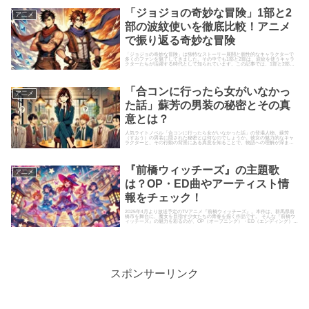
「ジョジョの奇妙な冒険」1部と2
ア二メ
部の波紋使いを徹底比較！アニメ
で振り返る奇妙な冒険
「ジョジョの奇妙な冒険」は独特なストーリー展開と個性的なキャラクターで
多くのファンを魅了してきました。その中でも1部と2部は、波紋を使うキャラ
クターたちが活躍する時代として知られています。この記事では、1部と2部に
登場する波紋使いを徹底比較...
「合コンに行ったら女がいなかっ
ア二メ
た話」蘇芳の男装の秘密とその真
意とは？
人気ライトノベル「合コンに行ったら女がいなかった話」の登場人物、蘇芳
（すおう）の男装に隠された秘密とは何なのでしょうか。彼女の魅力的なキャ
ラクターと、その行動の背景にある真意を知ることで、物語への理解が深まり
ます。本記事では、蘇芳の男装の理...
『前橋ウィッチーズ』の主題歌
ア二メ
は？OP・ED曲やアーティスト情
報をチェック！
2025年4月より放送予定のTVアニメ『前橋ウィッチーズ』。本作は、群馬県前
橋市を舞台に、魔女を目指す少女たちの青春を描く作品です。 そんな『前橋ウ
ィッチーズ』の魅力を彩るのが、OP（オープニング）・ED（エンディング）テ
ーマ曲！どのような...
スポンサーリンク