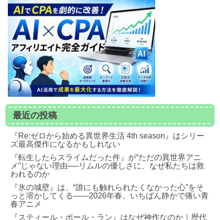
最近の投稿
『Re:ゼロから始める異世界生活 4th season』はシリー
ズ最高傑作になるかもしれない
『転生したらスライムだった件』が“ただの異世界アニ
メ”じゃない理由──リムルの優しさに、なぜ私たちは救
われるのか
『氷の城壁』は、“誰にも触れられたくなかった心”をそ
っと溶かしてくる――2026年春、いちばん静かで痛い青
春アニメ
『スティール・ボール・ラン』はなぜ神作なのか｜歴代