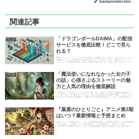
kamanriderJiro
関連記事
「ドラゴンボールDAIMA」の配信
ア二メ
サービスを徹底比較！どこで見ら
れる？
新作アニメ「ドラゴンボールDAIMA」が話題となっており、多くのファンがど
の配信サービスで視聴できるかを知りたいと考えています。配信プラットフォ
ームによって特徴や料金、画質、特典が異なるため、自分に合ったサービスを
選ぶことが重要です。この記...
「魔法使いになれなかった女の子
ア二メ
の話」心揺さぶるストーリーの魅
力と人気の理由を徹底解説
「魔法使いになれなかった女の子の話」は、読者の心を掴む感動的な物語とし
て、多くの人々に愛されています。主人公が直面する挫折や成長、そしてそこ
から見つける新たな希望は、読者に深い共感を呼び起こします。本記事では、
この物語の魅力や人気の理由につ...
『薬屋のひとりごと』アニメ第2期
ア二メ
はいつ？最新情報と予想まとめ
人気アニメ『薬屋のひとりごと』が第2期を迎え、2025年1月10日から放送開始
となります。この新シリーズは連続2クールで展開され、日本テレビ系
「FRIDAY ANIME NIGHT」枠にて毎週金曜夜11時から放送される予定です。ま
た、放送後...