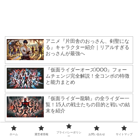
アニメ『片田舎のおっさん、剣聖にな
る』キャラクター紹介｜リアルすぎる
おっさんが最強へ
『仮面ライダーオーズ/OOO』フォー
ムチェンジ完全解説！全コンボの特徴
と能力まとめ
『仮面ライダー龍騎』の全ライダー一
覧！15人の戦士たちの目的と戦いの結
末を紹介
「ジョジョ6部 ストーンオーシャン」
OP曲・ED曲一覧｜曲名・歌手と音楽
プライバシーポリシ
ホーム
運営者情報
お問い合わせ
サイトマップ
ー