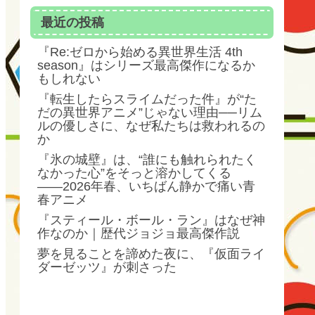
最近の投稿
『Re:ゼロから始める異世界生活 4th
season』はシリーズ最高傑作になるか
もしれない
『転生したらスライムだった件』が“た
だの異世界アニメ”じゃない理由──リム
ルの優しさに、なぜ私たちは救われるの
か
『氷の城壁』は、“誰にも触れられたく
なかった心”をそっと溶かしてくる
――2026年春、いちばん静かで痛い青
春アニメ
『スティール・ボール・ラン』はなぜ神
作なのか｜歴代ジョジョ最高傑作説
夢を見ることを諦めた夜に、『仮面ライ
ダーゼッツ』が刺さった