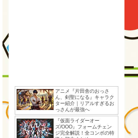
アニメ『片田舎のおっさ
ん、剣聖になる』キャラク
ター紹介｜リアルすぎるお
っさんが最強へ
『仮面ライダーオー
ズ/OOO』フォームチェン
ジ完全解説！全コンボの特