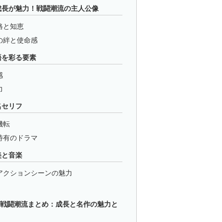
成長が魅力！戦闘潮流の主人公像
格と知恵
の絆と使命感
語を彩る要素
感
力
名セリフ
機転
特有のドラマ
美と音楽
アクションシーンの魅力
2 戦闘潮流まとめ：成長と名作の魅力と