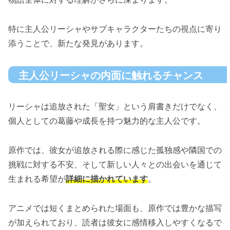
特に主人公リーシャやサブキャラクターたちの視点に寄り
添うことで、新たな発見があります。
主人公リーシャの内面に触れるチャンス
リーシャは追放された「聖女」という肩書きだけでなく、
個人としての葛藤や成長を持つ魅力的な主人公です。
原作では、彼女が追放される際に感じた孤独感や隣国での
挑戦に対する不安、そして新しい人々との出会いを通じて
生まれる希望が
詳細に描かれています
。
アニメでは短くまとめられた場面も、原作では豊かな描写
が加えられており、読者は彼女に感情移入しやすくなるで