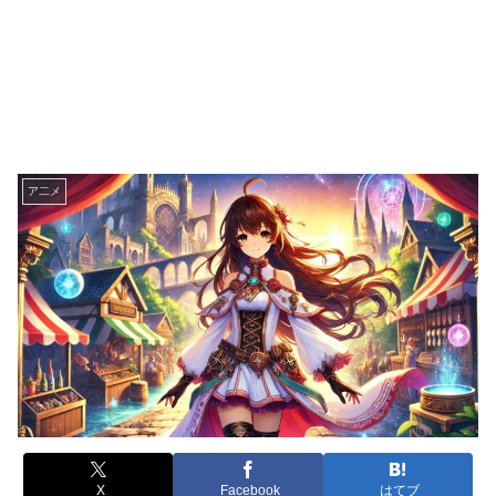
ア二メ
X
Facebook
はてブ