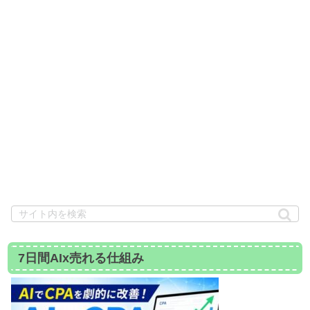
7日間AIx売れる仕組み