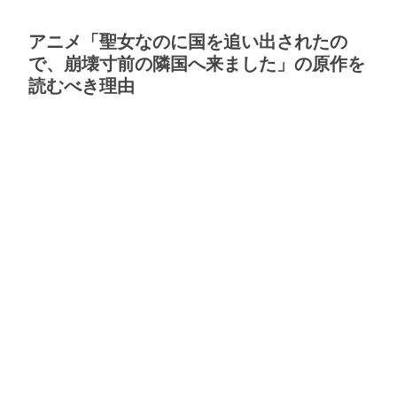
アニメ「聖女なのに国を追い出されたの
で、崩壊寸前の隣国へ来ました」の原作を
読むべき理由