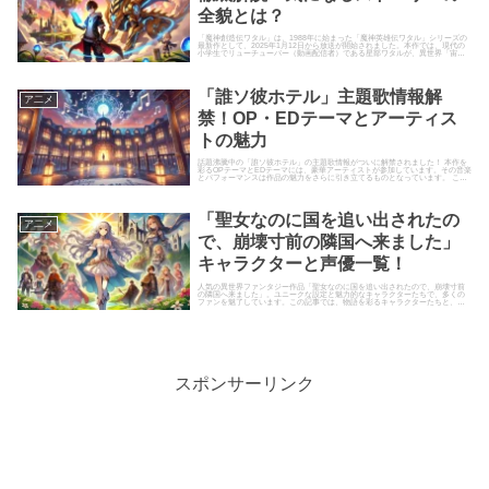
全貌とは？
「魔神創造伝ワタル」は、1988年に始まった「魔神英雄伝ワタル」シリーズの
最新作として、2025年1月12日から放送が開始されました。本作では、現代の
小学生でリューチューバー（動画配信者）である星部ワタルが、異世界「宙部
界」に召喚され、救世...
「誰ソ彼ホテル」主題歌情報解
ア二メ
禁！OP・EDテーマとアーティス
トの魅力
話題沸騰中の「誰ソ彼ホテル」の主題歌情報がついに解禁されました！ 本作を
彩るOPテーマとEDテーマには、豪華アーティストが参加しています。その音楽
とパフォーマンスは作品の魅力をさらに引き立てるものとなっています。 この
記事では、「誰ソ彼ホテ...
「聖女なのに国を追い出されたの
ア二メ
で、崩壊寸前の隣国へ来ました」
キャラクターと声優一覧！
人気の異世界ファンタジー作品「聖女なのに国を追い出されたので、崩壊寸前
の隣国へ来ました」。ユニークな設定と魅力的なキャラクターたちで、多くの
ファンを魅了しています。この記事では、物語を彩るキャラクターたちと、彼
らに命を吹き込む声優陣をご紹介...
スポンサーリンク