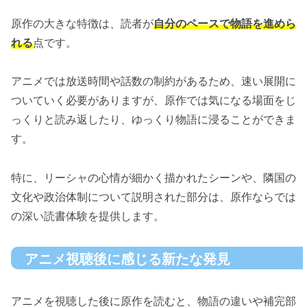
原作の大きな特徴は、読者が
自分のペースで物語を進めら
れる
点です。
アニメでは放送時間や話数の制約があるため、速い展開に
ついていく必要がありますが、原作では気になる場面をじ
っくりと読み返したり、ゆっくり物語に浸ることができま
す。
特に、リーシャの心情が細かく描かれたシーンや、隣国の
文化や政治体制について説明された部分は、原作ならでは
の深い読書体験を提供します。
アニメ視聴後に感じる新たな発見
アニメを視聴した後に原作を読むと、物語の違いや補完部