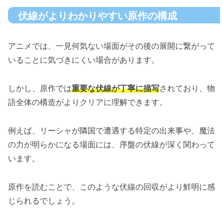
伏線がよりわかりやすい原作の構成
アニメでは、一見何気ない場面がその後の展開に繋がって
いることに気づきにくい場合があります。
しかし、原作では
重要な伏線が丁寧に描写
されており、物
語全体の構造がよりクリアに理解できます。
例えば、リーシャが隣国で遭遇する特定の出来事や、魔法
の力が明らかになる場面には、序盤の伏線が深く関わって
います。
原作を読むことで、このような伏線の回収がより鮮明に感
じられるでしょう。