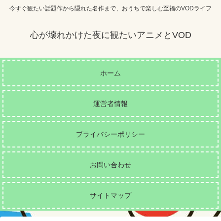
今すぐ観たい話題作から隠れた名作まで、おうちで楽しむ至福のVODライフ
心が壊れかけた夜に観たいアニメとVOD
ホーム
運営者情報
プライバシーポリシー
お問い合わせ
サイトマップ