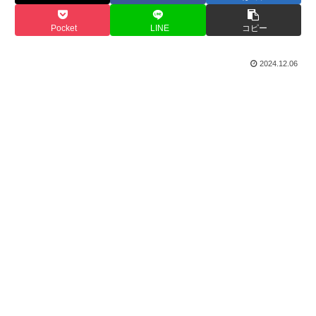
Pocket
LINE
コピー
2024.12.06