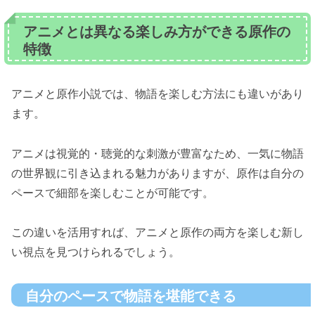
アニメとは異なる楽しみ方ができる原作の
特徴
アニメと原作小説では、物語を楽しむ方法にも違いがあり
ます。
アニメは視覚的・聴覚的な刺激が豊富なため、一気に物語
の世界観に引き込まれる魅力がありますが、原作は自分の
ペースで細部を楽しむことが可能です。
この違いを活用すれば、アニメと原作の両方を楽しむ新し
い視点を見つけられるでしょう。
自分のペースで物語を堪能できる