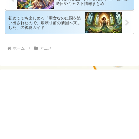
送日やキャスト情報まとめ
初めてでも楽しめる「聖女なのに国を追
い出されたので、崩壊寸前の隣国へ来ま
した」の視聴ガイド
ホーム
ア二メ