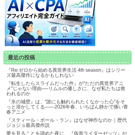
最近の投稿
『Re:ゼロから始める異世界生活 4th season』はシリー
ズ最高傑作になるかもしれない
『転生したらスライムだった件』が“ただの異世界アニ
メ”じゃない理由──リムルの優しさに、なぜ私たちは救
われるのか
『氷の城壁』は、“誰にも触れられたくなかった心”をそ
っと溶かしてくる――2026年春、いちばん静かで痛い青
春アニメ
『スティール・ボール・ラン』はなぜ神作なのか｜歴代
ジョジョ最高傑作説
夢を見ることを諦めた夜に、『仮面ライダーゼッツ』が