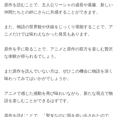
原作を読むことで、主人公リーシャの成長や葛藤、新しい
仲間たちとの絆にさらに共感することができます。
また、物語の世界観や伏線をじっくり堪能することで、ア
ニメだけでは味わえなかった発見もあります。
原作を手に取ることで、アニメと原作の双方を楽しむ贅沢
な体験が得られるでしょう。
まだ原作を読んでいない方は、ぜひこの機会に物語を深く
味わってみてはいかがでしょうか。
アニメで感じた感動を再び味わいながら、新たな視点で物
語を楽しむことができるはずです。
原作を読むことで、「聖女なのに国を追い出されたので、