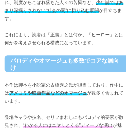
れ、制度からこぼれ落ちた人々の苦悩など、
少年誌ではあ
まり深掘りされない“社会の闇”に切り込む展開
が目立ちま
す。
これにより、読者は「正義」とは何か、「ヒーロー」とは
何かを考えさせられる構成になっています。
パロディやオマージュも多数でコアな層向
け
本作は脚本を小説家の古橋秀之氏が担当しており、作中に
は
アメコミや映画作品などのオマージュ
が数多く含まれて
います。
登場キャラや技名、セリフまわしにもパロディ的要素が散
見され、
“わかる人にはニヤリとくる”ディープな演出
が魅