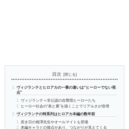
目次
ヴィジランテとヒロアカの一番の違いは“ヒーローでない視
点”
ヴィジランテ＝非公認の自警団ヒーローたち
ヒーロー社会の“表と裏”を描くことでリアルさが倍増
ヴィジランテの時系列はヒロアカ本編の数年前
若き日の相澤先生やオールマイトも登場
本編キャラとの接点があり、つながりが見えてくる