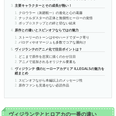
主要キャラクターとその成長が熱い！
クロウラー（灰廻航一）の進化と心の葛藤
ナックルダスターの正体と無個性ヒーローの覚悟
ポップ☆ステップとの絆と切ない結末
原作との違いとスピンオフならではの魅力
ストーリーのトーンはややハードでダーク寄り
パロディやオマージュも多数でコアな層向け
ヴィジランテのアニメ化で注目ポイントは？
どこまで原作を忠実に描くのかが注目
アニメで追加されるオリジナル要素も
ヴィジランテ 僕のヒーローアカデミア ILLEGALSの魅力を
総まとめ
スピンオフながら本編以上のメッセージ性
原作ファンも見逃せない必読作品
ヴィジランテとヒロアカの一番の違い