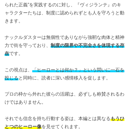
られた正義”を実践するのに対し、『ヴィジランテ』のキ
ャラクターたちは、制度に認められずとも人を守ろうと動
きます。
ナックルダスターは無個性でありながら強靭な肉体と精神
力で街を守っており、
制度の限界や不完全さを体現する存
在
です。
この視点は、
「ヒーローとは何か？」という問いに一石を
投じる
と同時に、読者に深い感情移入を促します。
プロの枠から外れた彼らの活躍は、必ずしも称賛されるわ
けではありません。
それでも信念を持ち行動する姿は、本編とは異なる
もうひ
とつのヒーロー像
を見せてくれます。