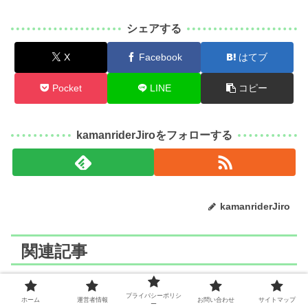
シェアする
X
Facebook
はてブ
Pocket
LINE
コピー
kamanriderJiroをフォローする
kamanriderJiro
関連記事
「もめんたりー・リリィ」の世界
ア二メ
プライバシーポリシ
ホーム
運営者情報
お問い合わせ
サイトマップ
観を深掘り：アニメに込められた
ー