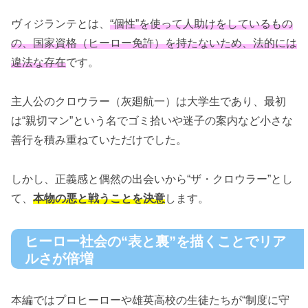
ヴィジランテとは、
“個性”を使って人助けをしているもの
の、国家資格（ヒーロー免許）を持たないため、法的には
違法な存在
です。
主人公のクロウラー（灰廻航一）は大学生であり、最初
は“親切マン”という名でゴミ拾いや迷子の案内など小さな
善行を積み重ねていただけでした。
しかし、正義感と偶然の出会いから“ザ・クロウラー”とし
て、
本物の悪と戦うことを決意
します。
ヒーロー社会の“表と裏”を描くことでリア
ルさが倍増
本編ではプロヒーローや雄英高校の生徒たちが“制度に守