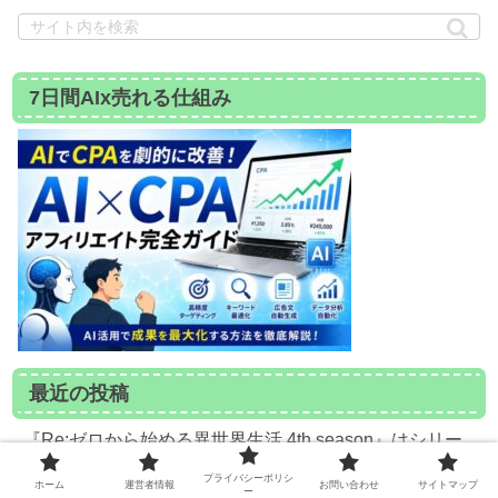
7日間AIx売れる仕組み
最近の投稿
『Re:ゼロから始める異世界生活 4th season』はシリー
ズ最高傑作になるかもしれない
プライバシーポリシ
ホーム
運営者情報
お問い合わせ
サイトマップ
『転生したらスライムだった件』が“ただの異世界アニ
ー