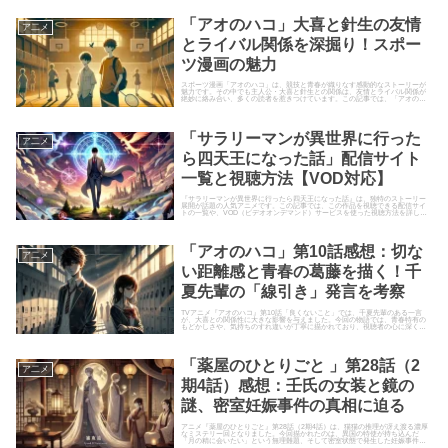
「アオのハコ」大喜と針生の友情
ア二メ
とライバル関係を深掘り！スポー
ツ漫画の魅力
スポーツ漫画「アオのハコ」は、競技と青春が織りなす感動的なストーリーが
魅力です。その中でも主人公・大喜と針生との関係は、友情とライバル関係が
絶妙に絡み合い、多くの読者を惹きつけています。この記事では、「アオのハ
コ」における大喜と針生の関係性...
「サラリーマンが異世界に行った
ア二メ
ら四天王になった話」配信サイト
一覧と視聴方法【VOD対応】
『サラリーマンが異世界に行ったら四天王になった話』は、独特のストーリー
展開が話題の人気アニメです。この記事では、この作品を視聴できる配信サイ
トの一覧や、VOD（ビデオオンデマンド）サービスを使った視聴方法を詳しく
解説します。配信サイトの選び...
「アオのハコ」第10話感想：切な
ア二メ
い距離感と青春の葛藤を描く！千
夏先輩の「線引き」発言を考察
TVアニメ『アオのハコ』第10話「良くないこと」では、千夏先輩のある一言
が、大喜との関係性に大きな影響を与えました。今回の物語では、青春特有の
もどかしさや、気持ちのすれ違いが丁寧に描かれており、視聴者の心に深く刺
さる展開となっています。この...
「薬屋のひとりごと 」第28話（2
ア二メ
期4話）感想：壬氏の女装と鏡の
謎、密室妊娠事件の真相に迫る
アニメ『薬屋のひとりごと』第28話（2期4話）は、猫猫の推理が冴え渡る濃厚
なミステリー回となりました。今回描かれたのは、異国の特使が持ち込んだ
「月の精に会いたい」という無理難題、そして密室状態で発生した妊娠事件と
いう2つの不可解な問題。壬氏...