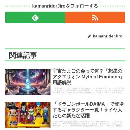
kamanriderJiroをフォローする
kamanriderJiro
関連記事
宇宙たまごの会って何？『想星の
ア二メ
アクエリオン Myth of Emotions』
用語解説
『想星のアクエリオン Myth of Emotions』は、シリーズファンにとって魅力的
な設定や新たな用語が盛り込まれた作品です。その中でも特に注目を集めるの
が「宇宙たまごの会」という謎めいた存在です。一見ユニークな名称ですが、
物語の核心や...
「ドラゴンボールDAIMA」で登場
ア二メ
するキャラクター一覧！サイヤ人
たちの新たな活躍
2024年10月から放送が開始された「ドラゴンボールDAIMA」は、「ドラゴンボ
ール」シリーズ40周年を記念した新作アニメです。主人公たちは陰謀によって
子供の姿にされ、大魔界を舞台に新たな冒険に挑みます。 本作では、孫悟空や
ベジータをはじめ...