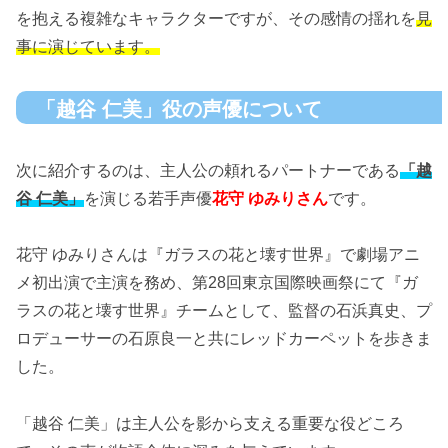
を抱える複雑なキャラクターですが、その感情の揺れを
見
事に演じています。
「越谷 仁美」役の声優について
次に紹介するのは、主人公の頼れるパートナーである
「越
谷 仁美」
を演じる若手声優
花守 ゆみりさん
です。
花守 ゆみりさんは『ガラスの花と壊す世界』で劇場アニ
メ初出演で主演を務め、第28回東京国際映画祭にて『ガ
ラスの花と壊す世界』チームとして、監督の石浜真史、プ
ロデューサーの石原良一と共にレッドカーペットを歩きま
した。
「越谷 仁美」は主人公を影から支える重要な役どころ