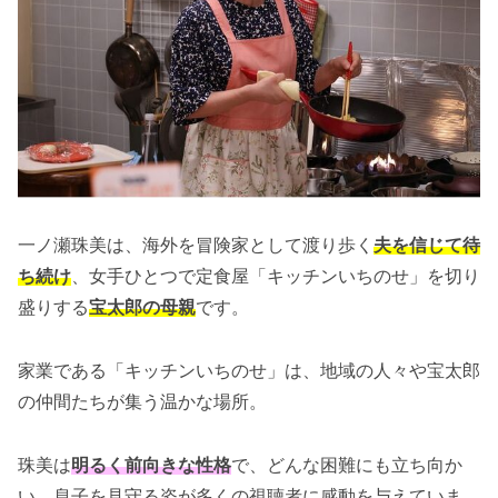
一ノ瀬珠美は、海外を冒険家として渡り歩く
夫を信じて待
ち続け
、女手ひとつで定食屋「キッチンいちのせ」を切り
盛りする
宝太郎の母親
です。
家業である「キッチンいちのせ」は、地域の人々や宝太郎
の仲間たちが集う温かな場所。
珠美は
明るく前向きな性格
で、どんな困難にも立ち向か
い、息子を見守る姿が多くの視聴者に感動を与えていま