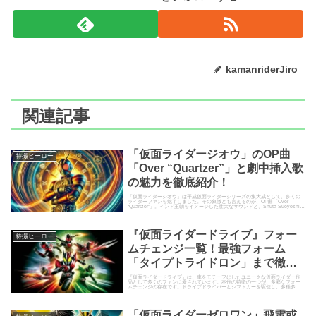
kamanriderJiro
関連記事
「仮面ライダージオウ」のOP曲
特撮ヒーロー
「Over “Quartzer”」と劇中挿入歌
の魅力を徹底紹介！
「仮面ライダージオウ」は平成仮面ライダーシリーズの集大成として、多くの
ライダーファンを魅了しました。その象徴とも言えるのが、OP曲「Over
“Quartzer”」。インド王朝をイメージした壮大なサウンドと、Shuta Sueyoshiと
I...
『仮面ライダードライブ』フォー
特撮ヒーロー
ムチェンジ一覧！最強フォーム
「タイプトライドロン」まで徹底
解説
『仮面ライダードライブ』は、車をモチーフにしたユニークな仮面ライダー作
品として多くのファンに愛されています。本作の特徴の一つが、多彩なフォー
ムチェンジの存在です。ドライブドライバーとシフトカーを駆使し、多種多様
な姿へと変化します。今回は、基...
「仮面ライダーゼロワン」飛電或