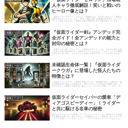
特撮ヒーロー
人キャラ徹底解説！笑いと戦いの
ヒーロー像とは？
「仮面ライダーゼロワン」の主人公・飛電或人は、元お笑い芸人という異色の
経歴を持つキャラクターです。 明るい性格と熱い正義感を併せ持ち、ヒューマ
ギアと人間の共存を信じて奮闘する姿が視聴者に深い印象を残しています。 こ
の記事では、飛電或人のキャ...
『仮面ライダー剣』アンデッド完
特撮ヒーロー
全ガイド！全アンデッドの能力と
封印の秘密とは？
『仮面ライダー剣（ブレイド）』に登場するアンデッドは、それぞれ強力な能
力を持つ不死の生命体です。52体のアンデッドたちは、バトルファイトの勝者
を決めるために戦い、ライダーたちは彼らを封印することで力を手に入れま
す。 本記事では、カテゴリーご...
未確認生命体一覧｜『仮面ライダ
特撮ヒーロー
ークウガ』に登場した怪人たちの
特徴とは？
『仮面ライダークウガ』に登場する怪人たちは「未確認生命体」と呼ばれ、独
自の特徴を持つ恐るべき存在です。 彼らはグロンギと呼ばれる種族であり、そ
れぞれがゲーム感覚で人間を襲う恐ろしいルールのもと行動しています。 本記
事では、『仮面ライダークウ...
仮面ライダーセイバーの愛車「デ
特撮ヒーロー
ィアゴスピーディー」！ライダー
と共に駆ける名車の秘密
仮面ライダーセイバーの愛車「ディアゴスピーディー」は、物語の中で大活躍
する重要な存在です。鋭いデザインと圧倒的なスピード性能は、多くのライダ
ーファンを魅了しています。しかし、「ディアゴスピーディー」にはどんな秘
密が隠されているのでしょうか？...