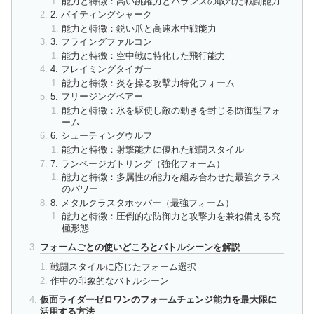
能力と特徴：高い跳躍力とバランスの取れた戦闘能力
2. バイティングシャーク
能力と特徴：鋭い爪と高速水中戦能力
3. フライングファルコン
能力と特徴：空中戦に特化した飛行能力
4. フレイミングタイガー
能力と特徴：炎を操る攻撃力特化フォーム
5. フリージングベアー
能力と特徴：氷を駆使し敵の動きを封じる防御型フォ
ーム
6. シューティングウルフ
能力と特徴：射撃能力に優れた戦闘スタイル
7. ランページガトリング（強化フォーム）
能力と特徴：多属性の能力を組み合わせた最強クラス
のパワー
8. メタルクラスタホッパー（最強フォーム）
能力と特徴：圧倒的な防御力と攻撃力を兼ね備える究
極形態
フォームごとの使いどころとバトルシーンを解説
戦闘スタイルに応じたフォーム選択
作中の印象的なバトルシーン
仮面ライダーゼロワンのフォームチェンジ能力を最大限に
活用する方法