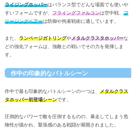
ライジングホッパー
はバランス型でどんな場面でも使いや
すいフォームですが、
フライングファルコン
は空中戦、
フ
リージングベアー
は防御や拘束戦術に適しています。
また、
ランページガトリング
や
メタルクラスタホッパー
な
どの強化フォームは、強敵との戦いでその力を発揮しま
す。
作中の印象的なバトルシーン
作中で最も印象的なバトルシーンの一つは、
メタルクラス
タホッパー初登場シーン
です。
圧倒的なパワーで敵を圧倒するものの、暴走してしまう危
険性が描かれ、緊張感のある戦闘が展開されました。