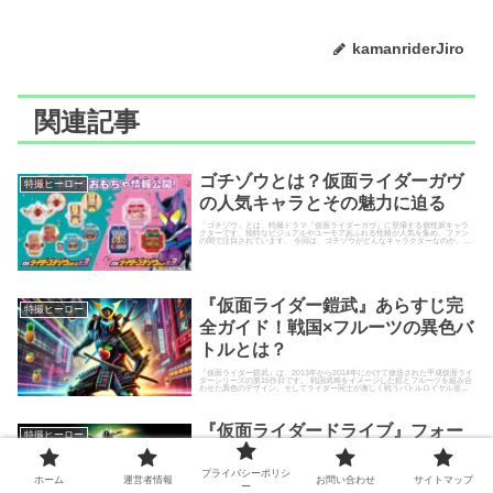
kamanriderJiro
関連記事
ゴチゾウとは？仮面ライダーガヴ
特撮ヒーロー
の人気キャラとその魅力に迫る
「ゴチゾウ」とは、特撮ドラマ『仮面ライダーガヴ』に登場する個性派キャラ
クターです。独特なビジュアルやユーモアあふれる性格が人気を集め、ファン
の間で注目されています。 今回は、ゴチゾウがどんなキャラクターなのか、そ
の魅力や見どころを詳しく解説...
『仮面ライダー鎧武』あらすじ完
特撮ヒーロー
全ガイド！戦国×フルーツの異色バ
トルとは？
『仮面ライダー鎧武』は、2013年から2014年にかけて放送された平成仮面ライ
ダーシリーズの第15作目です。 戦国武将をイメージした鎧とフルーツを組み合
わせた異色のデザイン、そしてライダー同士が激しく戦うバトルロイヤル形式
のストーリーが話題...
『仮面ライダードライブ』フォー
特撮ヒーロー
ムチェンジ一覧！最強フォーム
「タイプトライドロン」まで徹底
プライバシーポリシ
ホーム
運営者情報
お問い合わせ
サイトマップ
ー