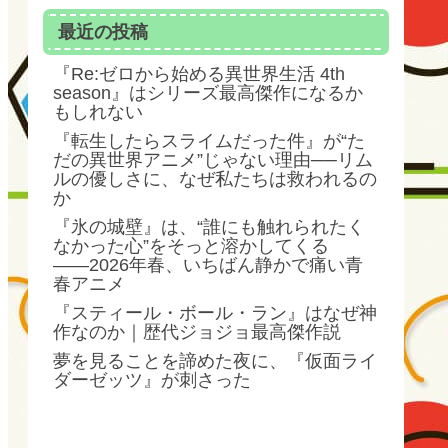
最近の投稿
『Re:ゼロから始める異世界生活 4th
season』はシリーズ最高傑作になるか
もしれない
『転生したらスライムだった件』が“た
だの異世界アニメ”じゃない理由──リム
ルの優しさに、なぜ私たちは救われるの
か
『氷の城壁』は、“誰にも触れられたく
なかった心”をそっと溶かしてくる
――2026年春、いちばん静かで痛い青
春アニメ
『スティール・ボール・ラン』はなぜ神
作なのか｜歴代ジョジョ最高傑作説
夢を見ることを諦めた夜に、『仮面ライ
ダーゼッツ』が刺さった