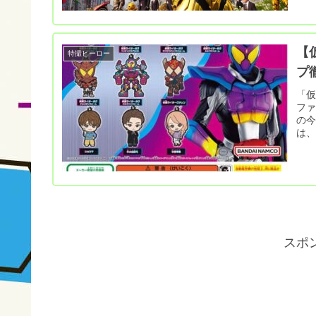
【
特撮ヒーロー
プ
「
ファ
の今
は、
スポ