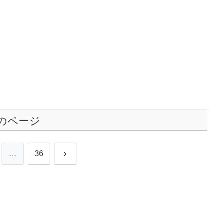
のページ
次
…
36
へ