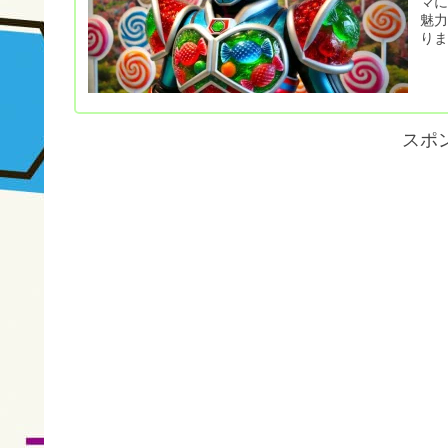
マ
魅
りま
スポ