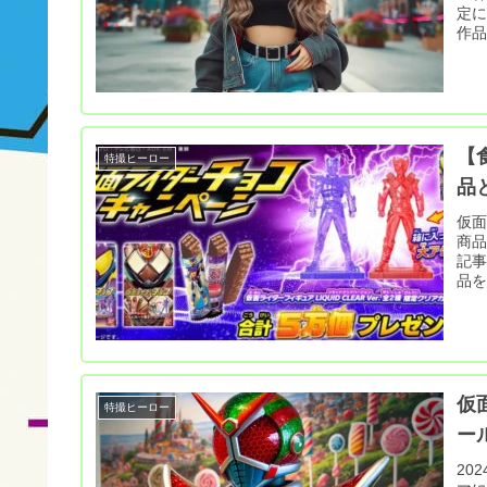
定
作品
【
特撮ヒーロー
品
仮
商品
記
品を
仮
特撮ヒーロー
ー
20