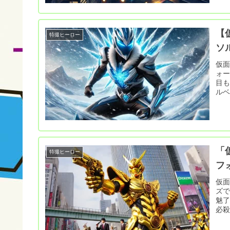
【
特撮ヒーロー
ソ
仮
ォ
目も
ルベ
「
特撮ヒーロー
フ
仮
ズ
魅
必殺