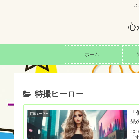
今
心
ホーム
特撮ヒーロー
「
特撮ヒーロー
果
20
「