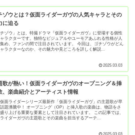
チゾウとは？仮面ライダーガヴの人気キャラとその
力に迫る
ゴチゾウ」とは、特撮ドラマ『仮面ライダーガヴ』に登場する個性
キャラクターです。独特なビジュアルやユーモアあふれる性格が人
集め、ファンの間で注目されています。 今回は、ゴチゾウがどん
ャラクターなのか、その魅力や見どころを詳しく解説...
2025.03.03
題歌が熱い！仮面ライダーガヴのオープニング＆挿
歌、楽曲紹介とアーティスト情報
和仮面ライダーシリーズ最新作「仮面ライダーガヴ」の主題歌が早
話題沸騰中！ オープニング（OP）と挿入歌の楽曲は、物語をさ
盛り上げる重要な要素として注目されています。 この記事では、
ライダーガヴの主題歌とその楽曲を担当するアーテ...
2025.03.03