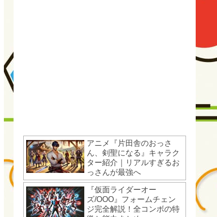
アニメ『片田舎のおっさ
ん、剣聖になる』キャラク
ター紹介｜リアルすぎるお
っさんが最強へ
『仮面ライダーオー
ズ/OOO』フォームチェン
ジ完全解説！全コンボの特