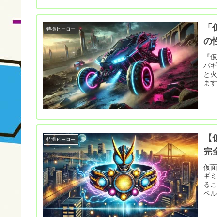
「
特撮ヒーロー
の
『
バギ
と
ます
【
特撮ヒーロー
完
仮
ギ
る
ベル