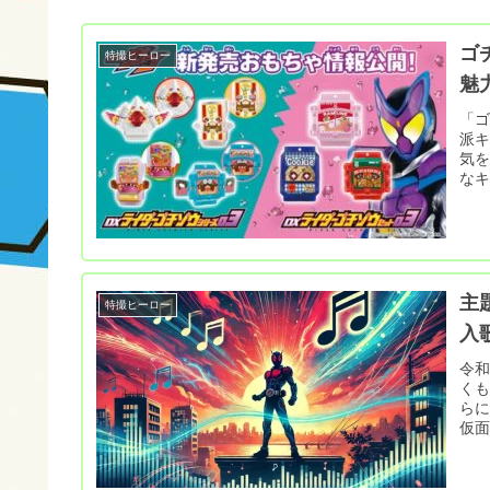
ゴ
特撮ヒーロー
魅
「
派
気を
なキ
主
特撮ヒーロー
入
令
くも
らに
仮面