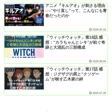
アニメ『キルアオ』が刺さる理由
ア二メ
──“やり直し”って、こんなにも青
春だったのか
2026.05.16
「ウィッチウォッチ」第18話 感
ア二メ
想：“カラちゃんとシキ”が紡ぐ奇
跡と大混乱の三部構成
2025.08.04
「ウィッチウォッチ」第17話 感
ア二メ
想：ジグザグの罠と“クソゲー
ム”が映す乙木家の絆
2025.07.28