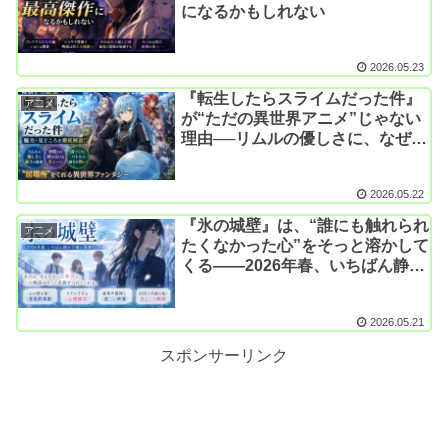
になるかもしれない
2026.05.23
『転生したらスライムだった件』
ア二メ
が“ただの異世界アニメ”じゃない
理由──リムルの優しさに、なぜ私
たちは救われるのか
2026.05.22
『氷の城壁』は、“誰にも触れられ
ア二メ
たくなかった心”をそっと溶かして
くる――2026年春、いちばん静か
で痛い青春アニメ
2026.05.21
スポンサーリンク