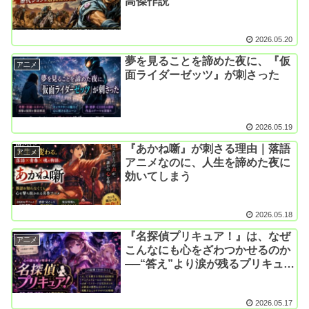
高傑作説
2026.05.20
夢を見ることを諦めた夜に、『仮
ア二メ
面ライダーゼッツ』が刺さった
2026.05.19
『あかね噺』が刺さる理由｜落語
ア二メ
アニメなのに、人生を諦めた夜に
効いてしまう
2026.05.18
『名探偵プリキュア！』は、なぜ
ア二メ
こんなにも心をざわつかせるのか
──“答え”より涙が残るプリキュア
だった
2026.05.17