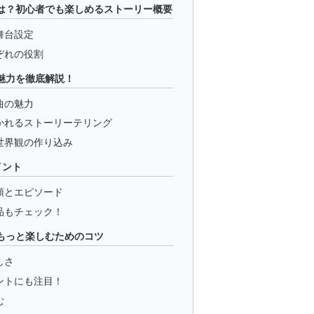
rth-」とは？初心者でも楽しめるストーリー概要
舞台設定
ぞれの役割
h-」の魅力を徹底解説！
曲の魅力
かれるストーリーテリング
世界観の作り込み
イント
順とエピソード
品もチェック！
h-」をもっと楽しむためのコツ
しさ
ントにも注目！
む