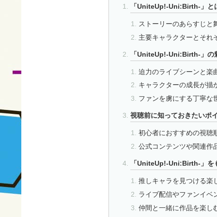
「UniteUp!-Uni:Bi
ストーリーのあらすじと
主要キャラクターとそれ
「UniteUp!-Uni:Birt
迫力のライブシーンと楽
キャラクターの成長が描
ファンを虜にする丁寧な
視聴前に知っておきたいポ
初心者におすすめの視聴
公式コンテンツや関連作
「UniteUp!-Uni:Birt
推しキャラを見つける楽
ライブ配信やファンイベ
仲間と一緒に作品を楽し