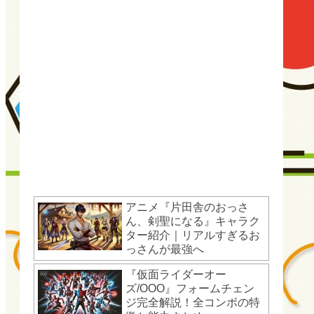
アニメ『片田舎のおっさ
ん、剣聖になる』キャラク
ター紹介｜リアルすぎるお
っさんが最強へ
『仮面ライダーオー
ズ/OOO』フォームチェン
ジ完全解説！全コンボの特