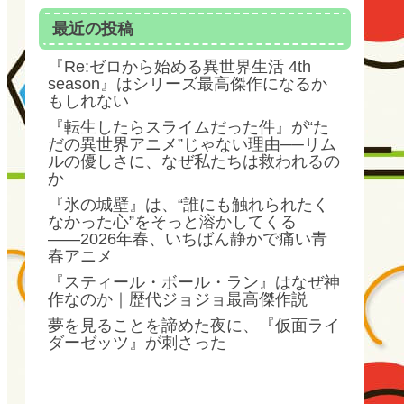
最近の投稿
『Re:ゼロから始める異世界生活 4th
season』はシリーズ最高傑作になるか
もしれない
『転生したらスライムだった件』が“た
だの異世界アニメ”じゃない理由──リム
ルの優しさに、なぜ私たちは救われるの
か
『氷の城壁』は、“誰にも触れられたく
なかった心”をそっと溶かしてくる
――2026年春、いちばん静かで痛い青
春アニメ
『スティール・ボール・ラン』はなぜ神
作なのか｜歴代ジョジョ最高傑作説
夢を見ることを諦めた夜に、『仮面ライ
ダーゼッツ』が刺さった