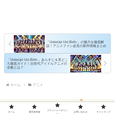
「UniteUp!-Uni:Birth-」の魅力を徹底解
説！アニメファン必見の新作情報まとめ
「UniteUp!-Uni:Birth-」あらすじ＆見どこ
ろ徹底ガイド！次世代アイドルアニメの
全貌とは？
ホーム
ア二メ
プライバシーポリシ
ホーム
運営者情報
お問い合わせ
サイトマップ
ー