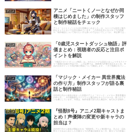
記事では、「誰ソ彼ホテ...
アニメ「ニートくノ一となぜか同
ア二メ
棲はじめました」の制作スタッフ
と制作秘話をチェック
アニメ「ニートくノ一となぜか同棲はじめました」は、ユニークな設定と魅力
的なキャラクターで注目を集めています。この作品を支えるスタッフの詳細
や、制作秘話について知りたい方も多いのではないでしょうか。 本記事では、
制作陣の背景や、作品制作の舞台...
「0歳児スタートダッシュ物語」評
ア二メ
価まとめ：視聴者の反応と注目ポ
イントを解説
「0歳児スタートダッシュ物語」は、そのユニークな設定とほっこりするストー
リー展開が話題の作品です。 この記事では、視聴者の評価や反応をまとめ、作
品の注目ポイントや高評価の理由について解説します。 一方で指摘されている
課題についても触れ、作品...
「マジック・メイカー 異世界魔法
ア二メ
の作り方」制作スタッフが語る裏
話と制作秘話
2025年1月から放送が始まった話題のアニメ「マジック・メイカー 異世界魔法
の作り方」。その独創的なストーリーと魅力的なキャラクターは、多くのファ
ンを虜にしています。今回は、制作現場で語られた裏話や、知られざる制作秘
話に焦点を当て、この作品...
『怪獣8号』アニメ2期キャストま
ア二メ
とめ！声優陣の変更や新キャラの
担当は？
2025年7月から放送が開始される『怪獣8号』アニメ第2期では、主人公・日比
野カフカをはじめとした主要キャラの声優が続投する一方、新キャラの登場に