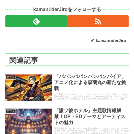
kamanriderJiroをフォローする
kamanriderJiro
関連記事
「ババンババンバンバンパイア」
ア二メ
アニメ化による森蘭丸の新たな挑
戦
人気漫画「ババンババンバンバンパイア」がついにアニメ化！歴史上の人物が
現代の吸血鬼として生まれ変わる独特なストーリーが話題です。その中でも注
目を集めるのは、森蘭丸というキャラクターの新たな挑戦。このアニメ化によ
り、彼の魅力がどのように再構築...
「誰ソ彼ホテル」主題歌情報解
ア二メ
禁！OP・EDテーマとアーティス
トの魅力
話題沸騰中の「誰ソ彼ホテル」の主題歌情報がついに解禁されました！ 本作を
彩るOPテーマとEDテーマには、豪華アーティストが参加しています。その音楽
とパフォーマンスは作品の魅力をさらに引き立てるものとなっています。 この