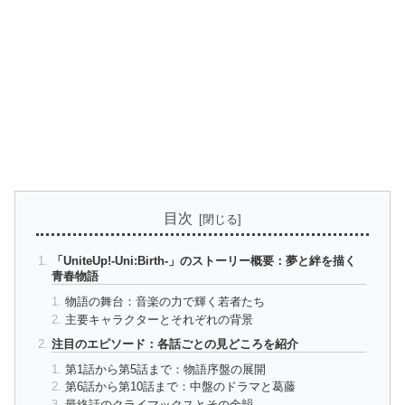
目次
「UniteUp!-Uni:Birth-」のストーリー概要：夢と絆を描く
青春物語
物語の舞台：音楽の力で輝く若者たち
主要キャラクターとそれぞれの背景
注目のエピソード：各話ごとの見どころを紹介
第1話から第5話まで：物語序盤の展開
第6話から第10話まで：中盤のドラマと葛藤
最終話のクライマックスとその余韻