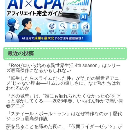
最近の投稿
『Re:ゼロから始める異世界生活 4th season』はシリー
ズ最高傑作になるかもしれない
『転生したらスライムだった件』が“ただの異世界アニ
メ”じゃない理由──リムルの優しさに、なぜ私たちは救
われるのか
『氷の城壁』は、“誰にも触れられたくなかった心”をそ
っと溶かしてくる――2026年春、いちばん静かで痛い青
春アニメ
『スティール・ボール・ラン』はなぜ神作なのか｜歴代
ジョジョ最高傑作説
夢を見ることを諦めた夜に、『仮面ライダーゼッツ』が