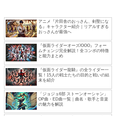
アニメ『片田舎のおっさん、剣聖にな
る』キャラクター紹介｜リアルすぎる
おっさんが最強へ
『仮面ライダーオーズ/OOO』フォー
ムチェンジ完全解説！全コンボの特徴
と能力まとめ
『仮面ライダー龍騎』の全ライダー一
覧！15人の戦士たちの目的と戦いの結
末を紹介
「ジョジョ6部 ストーンオーシャン」
OP曲・ED曲一覧｜曲名・歌手と音楽
の魅力を解説