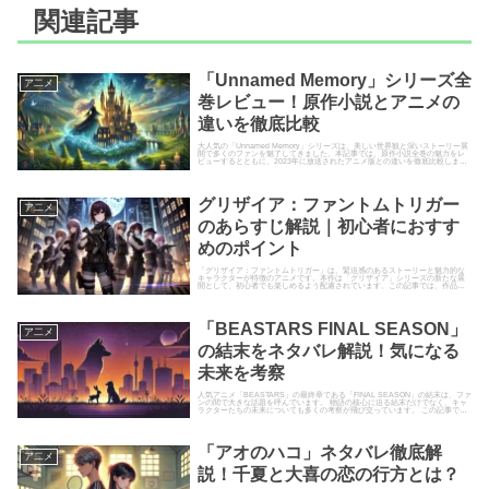
関連記事
「Unnamed Memory」シリーズ全
ア二メ
巻レビュー！原作小説とアニメの
違いを徹底比較
大人気の「Unnamed Memory」シリーズは、美しい世界観と深いストーリー展
開で多くのファンを魅了してきました。本記事では、原作小説全巻の魅力をレ
ビューするとともに、2023年に放送されたアニメ版との違いを徹底比較しま
す。原作ファンも...
グリザイア：ファントムトリガー
ア二メ
のあらすじ解説｜初心者におすす
めのポイント
「グリザイア：ファントムトリガー」は、緊迫感のあるストーリーと魅力的な
キャラクターが特徴のアニメです。本作は「グリザイア」シリーズの新たな展
開として、初心者でも楽しめるよう配慮されています。この記事では、作品の
基本的なあらすじをわかりやすく...
「BEASTARS FINAL SEASON」
ア二メ
の結末をネタバレ解説！気になる
未来を考察
人気アニメ「BEASTARS」の最終章である「FINAL SEASON」の結末は、ファ
ンの間で大きな話題を呼んでいます。 物語の核心に迫る結末だけでなく、キャ
ラクターたちの未来についても多くの考察が飛び交っています。 この記事で
は、「FIN...
「アオのハコ」ネタバレ徹底解
ア二メ
説！千夏と大喜の恋の行方とは？