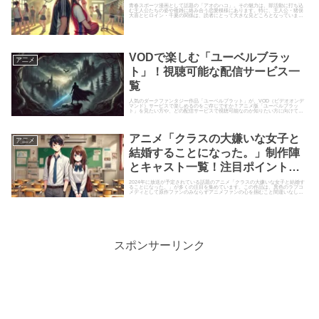
青春スポーツ漫画として話題の「アオのハコ」。その魅力は、部活動に打ち込
む主人公たちの姿や複雑に絡み合う恋愛模様にあります。特に、主人公・猪俣
大喜とヒロイン・千夏の関係は、読者にとって大きな見どころとなっていま
す。本記事では、物語のネタバレを...
VODで楽しむ「ユーベルブラッ
ア二メ
ト」！視聴可能な配信サービス一
覧
人気のダークファンタジー作品「ユーベルブラット」が、VOD（ビデオオンデ
マンド）サービスで楽しめるのをご存じですか？アニメ版「ユーベルブラッ
ト」を見たい方や、どの配信サービスで視聴可能なのか知りたい方に向けて、
視聴可能なサービス一覧をまとめ...
アニメ「クラスの大嫌いな女子と
ア二メ
結婚することになった。」制作陣
とキャスト一覧！注目ポイントま
とめ
2024年に放送が予定されている話題のアニメ「クラスの大嫌いな女子と結婚す
ることになった。」が多くの注目を集めています。この作品は、異色のラブコ
メディとして原作ファンのみならずアニメファンの心を掴むこと間違いなしで
す。この記事では、アニメ制...
スポンサーリンク