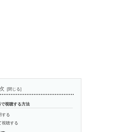
次
料で視聴する方法
用する
て視聴する