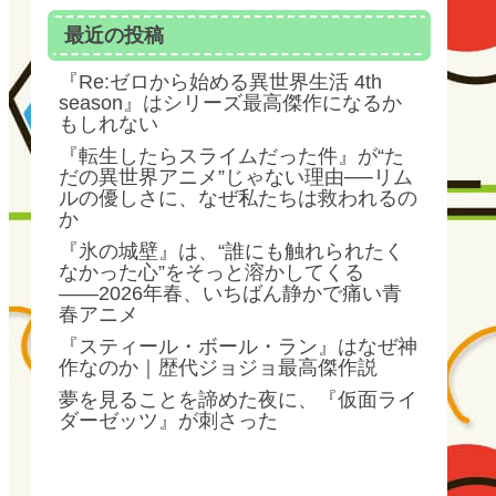
最近の投稿
『Re:ゼロから始める異世界生活 4th
season』はシリーズ最高傑作になるか
もしれない
『転生したらスライムだった件』が“た
だの異世界アニメ”じゃない理由──リム
ルの優しさに、なぜ私たちは救われるの
か
『氷の城壁』は、“誰にも触れられたく
なかった心”をそっと溶かしてくる
――2026年春、いちばん静かで痛い青
春アニメ
『スティール・ボール・ラン』はなぜ神
作なのか｜歴代ジョジョ最高傑作説
夢を見ることを諦めた夜に、『仮面ライ
ダーゼッツ』が刺さった