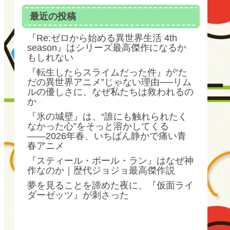
最近の投稿
『Re:ゼロから始める異世界生活 4th
season』はシリーズ最高傑作になるか
もしれない
『転生したらスライムだった件』が“た
だの異世界アニメ”じゃない理由──リム
ルの優しさに、なぜ私たちは救われるの
か
『氷の城壁』は、“誰にも触れられたく
なかった心”をそっと溶かしてくる
――2026年春、いちばん静かで痛い青
春アニメ
『スティール・ボール・ラン』はなぜ神
作なのか｜歴代ジョジョ最高傑作説
夢を見ることを諦めた夜に、『仮面ライ
ダーゼッツ』が刺さった