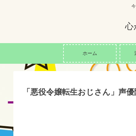
今
心
ホーム
「悪役令嬢転生おじさん」声優