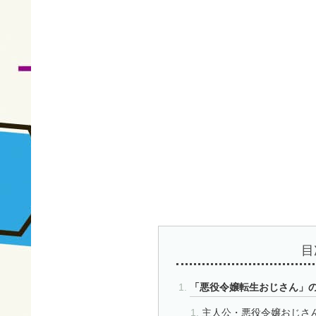
目
「悪役令嬢転生おじさん」
主人公・悪役令嬢おじさ