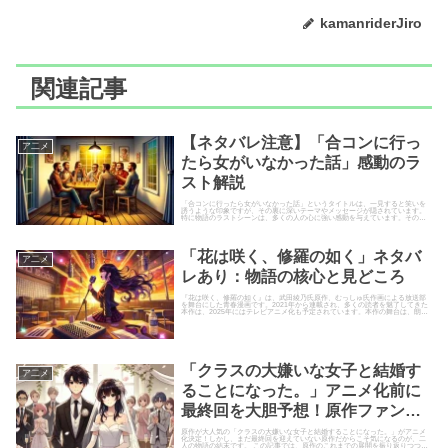
kamanriderJiro
関連記事
【ネタバレ注意】「合コンに行っ
ア二メ
たら女がいなかった話」感動のラ
スト解説
「合コンに行ったら女がいなかった話」というタイトルは、一見すると笑いを
誘うような印象ですが、その裏に深いテーマやメッセージが隠されています。
特に物語のラストシーンは、多くの人の心に強い感動を与えています。その結
末がどのように感動を生むのか、...
「花は咲く、修羅の如く」ネタバ
ア二メ
レあり：物語の核心と見どころ
『花は咲く、修羅の如く』は、武田綾乃氏原作、むっしゅ氏作画による放送部
を舞台にした青春漫画です。2021年から連載され、多くの読者を魅了してきた
本作は、2025年にはテレビアニメ化も予定されています。本作の舞台は、朗読
好きの主人公・春山花奈...
「クラスの大嫌いな女子と結婚す
ア二メ
ることになった。」アニメ化前に
最終回を大胆予想！原作ファンが
描く感動の未来
原作が大人気の「クラスの大嫌いな女子と結婚することになった。」がアニメ
化決定！しかし、まだ最終回を迎えていない原作だからこそ気になるのが、二
人の物語の結末です。 この記事では、原作のこれまでの展開を振り返りつつ、