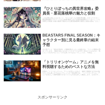
ファン目線で「最終回の感動シ...
『ひとりぼっちの異世界攻略』委
ア二メ
員長・栗花落桃華の魅力と役割
この記事を読むとわかること 『ひとりぼっちの異世界攻略』のキャラクター・
栗花落桃華のプロフィールと特徴 物語における栗花落桃華のリーダーシップと
仲間との関係 今後の展開で期待される栗花落桃華の成長と役割の変化『ひとり
ぼっちの異世界攻略』に登...
BEASTARS FINAL SEASON：キ
ア二メ
ャラクター別に見る最終章の結末
予想
大人気アニメ「BEASTARS」の最終章がいよいよ放送され、ファンの期待が高
まっています。 物語の核となるキャラクターたちの行く末はどうなるのか、気
になって仕方がないという方も多いのではないでしょうか。 今回は、
BEASTARS FINAL...
「トリリオンゲーム」アニメを無
ア二メ
料視聴するためのベストな方法
話題の『トリリオンゲーム』アニメを見たいけれど、無料で視聴する方法が知
りたい方も多いのではないでしょうか？本記事では、『トリリオンゲーム』ア
ニメを安心して無料視聴できるベストな方法を詳しく解説します。公式のサー
ビスを活用する方法やお得なトラ...
スポンサーリンク