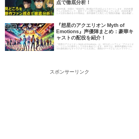
点で徹底分析！
2025年夏、待望の『怪獣8号』第2期が7月19日よりスタートします。2025年夏
アニメ注目作として、原作ファンの間でも期待が高まっています。2025年夏ア
ニメ注目を集めるその理由は、原作漫画で人気だった“怪獣兵器編・適合者編”の
濃密な展開...
『想星のアクエリオン Myth of
ア二メ
Emotions』声優陣まとめ：豪華キ
ャストの配役を紹介！
『想星のアクエリオン Myth of Emotions』は、SFロボットアニメ「アクエリオ
ン」シリーズの新作として注目を集めています。本作では、豪華声優陣がそれ
ぞれ個性豊かなキャラクターたちを演じ、感情がテーマとなったドラマティッ
クな物語を...
スポンサーリンク