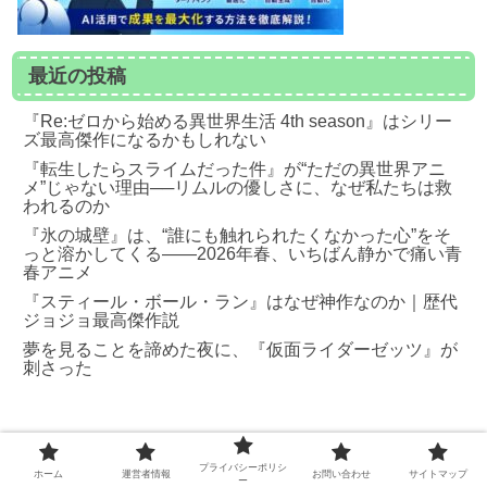
最近の投稿
『Re:ゼロから始める異世界生活 4th season』はシリー
ズ最高傑作になるかもしれない
『転生したらスライムだった件』が“ただの異世界アニ
メ”じゃない理由──リムルの優しさに、なぜ私たちは救
われるのか
『氷の城壁』は、“誰にも触れられたくなかった心”をそ
っと溶かしてくる――2026年春、いちばん静かで痛い青
春アニメ
『スティール・ボール・ラン』はなぜ神作なのか｜歴代
ジョジョ最高傑作説
夢を見ることを諦めた夜に、『仮面ライダーゼッツ』が
刺さった
プライバシーポリシ
ホーム
運営者情報
お問い合わせ
サイトマップ
ー