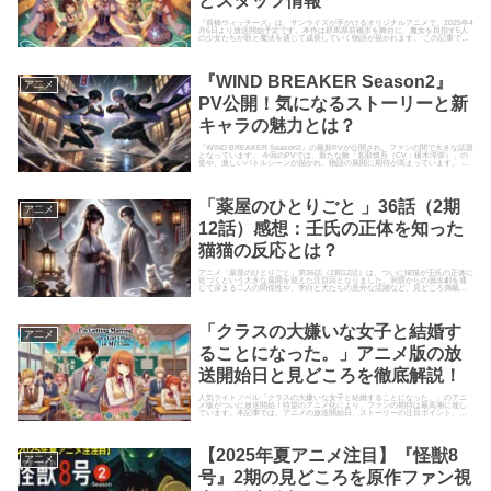
どスタッフ情報
『前橋ウィッチーズ』は、サンライズが手がけるオリジナルアニメで、2025年4
月6日より放送開始予定です。本作は群馬県前橋市を舞台に、魔女を目指す5人
の少女たちが歌と魔法を通じて成長していく物語が描かれます。 この記事で
は、『前橋ウィッチーズ...
『WIND BREAKER Season2』
ア二メ
PV公開！気になるストーリーと新
キャラの魅力とは？
『WIND BREAKER Season2』の最新PVが公開され、ファンの間で大きな話題
となっています。 今回のPVでは、新たな敵「名取慎吾（CV：榎木淳弥）」の
姿や、激しいバトルシーンが描かれ、物語の展開に期待が高まっています。 本
記事で...
「薬屋のひとりごと 」36話（2期
ア二メ
12話）感想：壬氏の正体を知った
猫猫の反応とは？
アニメ「薬屋のひとりごと」第36話（2期12話）は、ついに猫猫が壬氏の正体に
近づくという大きな展開を迎えた注目回となりました。洞窟からの脱出劇を通
じて深まる二人の関係性や、李白と犬たちの意外な活躍など、見どころ満載で
ファンの注目が集まってい...
「クラスの大嫌いな女子と結婚す
ア二メ
ることになった。」アニメ版の放
送開始日と見どころを徹底解説！
人気ライトノベル「クラスの大嫌いな女子と結婚することになった。」のアニ
メ版がついに放送開始！待望のアニメ化により、ファンの期待は最高潮に達し
ています。本記事では、アニメの放送開始日、ストーリーの注目ポイント、そ
して原作ファンが楽しみにしてい...
【2025年夏アニメ注目】『怪獣8
ア二メ
号』2期の見どころを原作ファン視