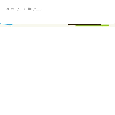
ホーム
ア二メ