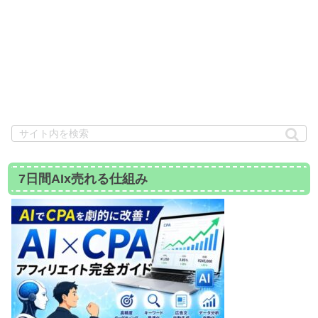
7日間AIx売れる仕組み