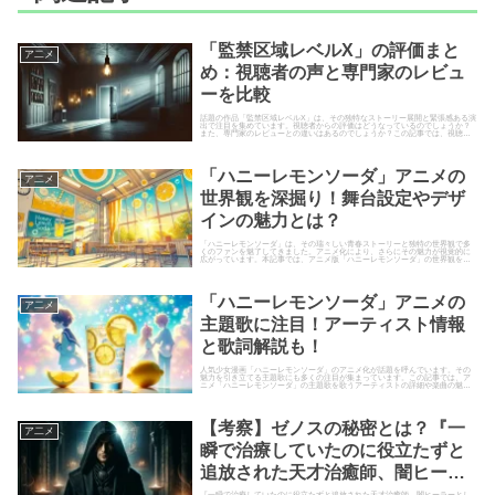
「監禁区域レベルX」の評価まと
ア二メ
め：視聴者の声と専門家のレビュ
ーを比較
話題の作品「監禁区域レベルX」は、その独特なストーリー展開と緊張感ある演
出で注目を集めています。視聴者からの評価はどうなっているのでしょうか？
また、専門家のレビューとの違いはあるのでしょうか？この記事では、視聴者
の声と専門家の評価を比較しな...
「ハニーレモンソーダ」アニメの
ア二メ
世界観を深掘り！舞台設定やデザ
インの魅力とは？
「ハニーレモンソーダ」は、その瑞々しい青春ストーリーと独特の世界観で多
くのファンを魅了してきました。アニメ化により、さらにその魅力が視覚的に
広がっています。本記事では、アニメ版「ハニーレモンソーダ」の世界観を深
掘りし、舞台設定やデザインの魅...
「ハニーレモンソーダ」アニメの
ア二メ
主題歌に注目！アーティスト情報
と歌詞解説も！
人気少女漫画「ハニーレモンソーダ」のアニメ化が話題を呼んでいます。その
魅力を引き立てる主題歌にも多くの注目が集まっています。この記事では、ア
ニメ「ハニーレモンソーダ」の主題歌を歌うアーティストの詳細や楽曲の魅
力、歌詞の意味について深掘り解説...
【考察】ゼノスの秘密とは？『一
ア二メ
瞬で治療していたのに役立たずと
追放された天才治癒師、闇ヒーラ
ーとして楽しく生きる』の重要キ
『一瞬で治療していたのに役立たずと追放された天才治癒師、闇ヒーラーとし