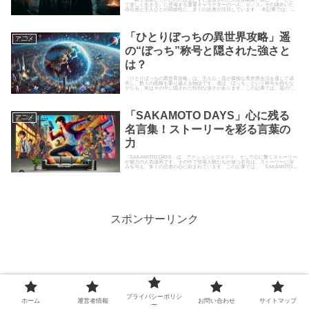
て楽しく生きる』に登場する重要キャラクターの一人、ゼノス。その謎めいた
存在感と主人公との関係性に、多くの読者が注目しています。 本記事では、ゼ
ャラに迫る！
ノスの正体や目的、物語におけ...
「ひとりぼっちの異世界攻略」遥
ア二メ
の“ぼっち”称号と隠された強さと
は？
「ひとりぼっちの異世界攻略」は、主人公・遥が孤独な異世界生活を通じて成
長し、数々の困難を乗り越える物語です。遥は「ぼっち」という称号を持ちな
がらも、実はその中に隠された特別な強さがあります。この記事では、遥の“ぼ
っち”称号に秘められた力やそ...
「SAKAMOTO DAYS」心に残る
ア二メ
名言集！ストーリーを彩る言葉の
力
「SAKAMOTO DAYS」は、アクションとコメディ、そして心に響くストーリー
が魅力の人気漫画です。その中で登場人物たちが放つ名言は、ストーリーに深
みを与え、多くの読者の心に刻まれています。この記事では、「SAKAMOTO
DAYS」に登...
スポンサーリンク
プライバシーポリシ
ホーム
運営者情報
お問い合わせ
サイトマップ
ー