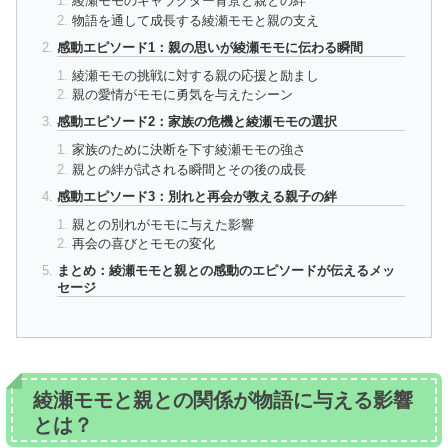
綾瀬モモのキャラクター背景と親との絆
物語を通して成長する綾瀬モモと親の支え
感動エピソード1：親の思いが綾瀬モモに伝わる瞬間
綾瀬モモの挑戦に対する親の応援と励まし
親の愛情がモモに勇気を与えたシーン
感動エピソード2：家族の危機と綾瀬モモの選択
家族のために決断を下す綾瀬モモの強さ
親との絆が試される瞬間とその後の成長
感動エピソード3：別れと再会が教える親子の絆
親との別れがモモに与えた影響
再会の喜びとモモの変化
まとめ：綾瀬モモと親との感動のエピソードが伝えるメッ
セージ
綾瀬モモと親との関係が物語に与える影響
とは？