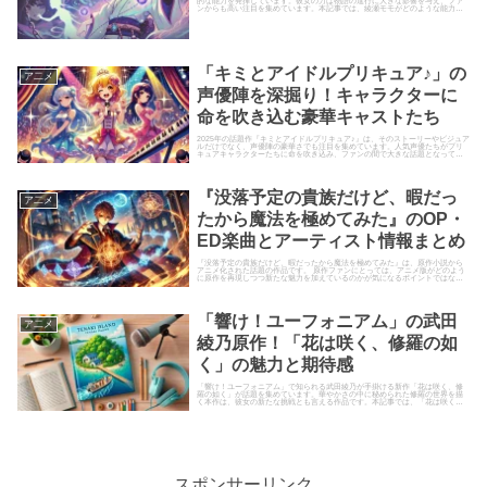
的な能力を発揮しています。彼女の力は物語の進行に大きな影響を与え、ファ
ンからも高い注目を集めています。本記事では、綾瀬モモがどのような能力を
持っているのかを一覧にまとめ、...
「キミとアイドルプリキュア♪」の
ア二メ
声優陣を深掘り！キャラクターに
命を吹き込む豪華キャストたち
2025年の話題作『キミとアイドルプリキュア♪』は、そのストーリーやビジュア
ルだけでなく、声優陣の豪華さでも注目を集めています。人気声優たちがプリ
キュアキャラクターたちに命を吹き込み、ファンの間で大きな話題となってい
ます。今回は、『キミとア...
『没落予定の貴族だけど、暇だっ
ア二メ
たから魔法を極めてみた』のOP・
ED楽曲とアーティスト情報まとめ
『没落予定の貴族だけど、暇だったから魔法を極めてみた』は、原作小説から
アニメ化された話題の作品です。 原作ファンにとっては、アニメ版がどのよう
に原作を再現しつつ新たな魅力を加えているのかが気になるポイントではない
でしょうか。 この記事では、...
「響け！ユーフォニアム」の武田
ア二メ
綾乃原作！「花は咲く、修羅の如
く」の魅力と期待感
「響け！ユーフォニアム」で知られる武田綾乃が手掛ける新作「花は咲く、修
羅の如く」が話題を集めています。華やかさの中に秘められた修羅の世界を描
く本作は、彼女の新たな挑戦とも言える作品です。本記事では、「花は咲く、
修羅の如く」の魅力や期待感につ...
スポンサーリンク