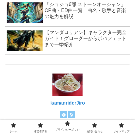
「ジョジョ6部 ストーンオーシャン」
OP曲・ED曲一覧｜曲名・歌手と音楽
の魅力を解説
【マンダロリアン】キャラクター完全
ガイド！グローグーからボバフェット
まで一挙紹介
kamanriderJiro
プライバシーポリシ
ホーム
運営者情報
お問い合わせ
サイトマップ
ー