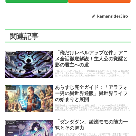
kamanriderJiro
関連記事
「俺だけレベルアップな件」アニ
ア二メ
メ全話徹底解説！主人公の覚醒と
影の君主への道
「俺だけレベルアップな件」は、異世界転生系のアニメとして高い人気を誇る
作品です。主人公が「最弱のハンター」から圧倒的な力を手に入れ、「影の君
主」へと覚醒するまでの壮大な物語が描かれています。この記事では、アニメ
全話のストーリーを徹底解説し、...
あらすじ完全ガイド：「アラフォ
ア二メ
ー男の異世界通販」異世界ライフ
の始まりと展開
異世界転生ものが好きな方には必見の作品、「アラフォー男の異世界通販」。
本作では、主人公が異世界で通販スキルを活用しながら新たな生活を切り開く
物語が描かれています。 このガイドでは、主人公が異世界でどのようにライフ
スタイルを構築し、どんな展開...
「ダンダダン」綾瀬モモの能力一
ア二メ
覧とその魅力
人気漫画『ダンダダン』の主要キャラクター・綾瀬モモは、作中で数々の魅力