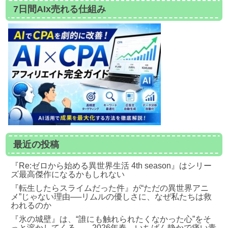
7日間AIx売れる仕組み
最近の投稿
『Re:ゼロから始める異世界生活 4th season』はシリー
ズ最高傑作になるかもしれない
『転生したらスライムだった件』が“ただの異世界アニ
メ”じゃない理由──リムルの優しさに、なぜ私たちは救
われるのか
『氷の城壁』は、“誰にも触れられたくなかった心”をそ
っと溶かしてくる――2026年春、いちばん静かで痛い青