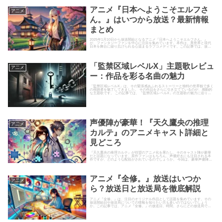
アニメ『日本へようこそエルフさ
ア二メ
ん。』はいつから放送？最新情報
まとめ
2025年1月10日から放送開始となるアニメ『日本へようこそエルフさん。』
が、ファンタジーファンを中心に注目を集めています。本作は、異世界と現代
日本を舞台に繰り広げられる心温まるラブコメディです。この記事では、放送
日や放送局、キャスト情報、...
「監禁区域レベルX」主題歌レビュ
ア二メ
ー：作品を彩る名曲の魅力
「監禁区域レベルX」は、その緊張感あふれるストーリーと独特の世界観で多く
の視聴者を魅了してきました。 その作品をさらに引き立てているのが、感動的
な主題歌です。 この記事では、「監禁区域レベルX」の主題歌の魅力に迫り、
歌詞やメロディの素晴らし...
声優陣が豪華！『天久鷹央の推理
ア二メ
カルテ』のアニメキャスト詳細と
見どころ
『天久鷹央の推理カルテ』が待望のアニメ化を果たし、そのキャスト陣が豪華
だと話題になっています。原作ファンはもちろん、声優好きにも注目される本
作ですが、どのような配役がされているのでしょうか。 今回は、豪華声優陣の
キャスト詳細を中心に、アニメ...
アニメ『全修。』放送はいつか
ア二メ
ら？放送日と放送局を徹底解説
アニメ『全修。』は、注目のオリジナル作品として話題を集めています。その
放送開始日や放送局についての情報を知りたい方も多いのではないでしょう
か。この記事では、アニメ『全修。』の放送日、時間、さらにどの放送局で視
聴できるのかを詳しく解説します。...