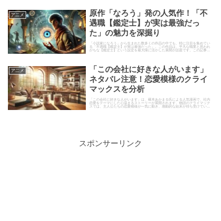
原作「なろう」発の人気作！「不
ア二メ
遇職【鑑定士】が実は最強だっ
た」の魅力を深掘り
「小説家になろう」から生まれた数多くの作品の中でも、特に注目を集めてい
る「不遇職【鑑定士】が実は最強だった」。この作品は、平凡な職業と思われ
がちな【鑑定士】という設定を最大限に活かした展開が話題です。この記事で
は、「不遇職【鑑定士】が実は最...
「この会社に好きな人がいます」
ア二メ
ネタバレ注意！恋愛模様のクライ
マックスを分析
「この会社に好きな人がいます」は、榎本あかまる氏による人気漫画で、社内
恋愛をテーマにした心温まるストーリーが展開されます。物語のクライマック
スでは、主人公たちの恋愛模様が一気に動き、感動的な結末が待ち受けていま
す。この記事では、ネタバレを含...
スポンサーリンク