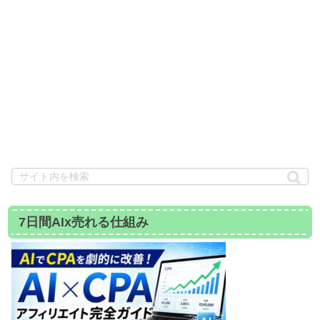
7日間AIx売れる仕組み