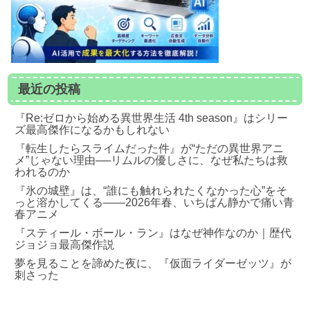
最近の投稿
『Re:ゼロから始める異世界生活 4th season』はシリー
ズ最高傑作になるかもしれない
『転生したらスライムだった件』が“ただの異世界アニ
メ”じゃない理由──リムルの優しさに、なぜ私たちは救
われるのか
『氷の城壁』は、“誰にも触れられたくなかった心”をそ
っと溶かしてくる――2026年春、いちばん静かで痛い青
春アニメ
『スティール・ボール・ラン』はなぜ神作なのか｜歴代
ジョジョ最高傑作説
夢を見ることを諦めた夜に、『仮面ライダーゼッツ』が
刺さった