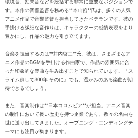
環境音、効果音などを統括する非常に重要なポジションで
す。本作の音響監督を務める**本山哲**氏は、多くの人気
アニメ作品で音響監督を担当してきたベテランです。彼の
手掛ける繊細な音作りは、キャラクターの感情表現をより
豊かにし、作品の魅力を引き立てます。
音楽を担当するのは**井内啓二**氏。彼は、さまざまなア
ニメ作品のBGMを手掛ける作曲家で、作品の雰囲気に合
った印象的な楽曲を生み出すことで知られています。『ス
ライム倒して300年 そのに』でも、温かみのある楽曲が期
待できるでしょう。
また、音楽制作は**日本コロムビア**が担当。アニメ音楽
の制作において長い歴史を持つ企業であり、数々の名曲を
世に送り出してきました。オープニング・エンディングテ
ーマにも注目が集まります。