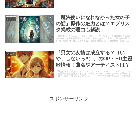
ついて詳しく解説します。読者が...
「魔法使いになれなかった女の子
ア二メ
の話」原作の魅力とは？エブリス
タ掲載の理由も解説
「魔法使いになれなかった女の子の話」は、ファンタジーと成長物語を巧みに
織り交ぜた感動的な物語として注目を集めています。本作は、魔法の世界で生
きる少女が自身の無力さと向き合いながら成長していく姿を描き、読者の共感
を呼ぶ作品です。エブリスタでの...
『男女の友情は成立する？（い
ア二メ
や、しないっ!!）』のOP・ED主題
歌情報！曲名やアーティストは？
『男女の友情は成立する？（いや、しないっ!!）』のオープニング・エンディン
グ主題歌情報が公開されました！ 本作のOPテーマはHoneyWorksが手がける
「質問、恋って何でしょうか?」で、ハコニワリリィが歌唱を担当。青春感あふ
れるメロディが...
スポンサーリンク