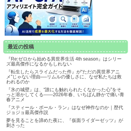
最近の投稿
『Re:ゼロから始める異世界生活 4th season』はシリー
ズ最高傑作になるかもしれない
『転生したらスライムだった件』が“ただの異世界アニ
メ”じゃない理由──リムルの優しさに、なぜ私たちは救
われるのか
『氷の城壁』は、“誰にも触れられたくなかった心”をそ
っと溶かしてくる――2026年春、いちばん静かで痛い青
春アニメ
『スティール・ボール・ラン』はなぜ神作なのか｜歴代
ジョジョ最高傑作説
夢を見ることを諦めた夜に、『仮面ライダーゼッツ』が
刺さった