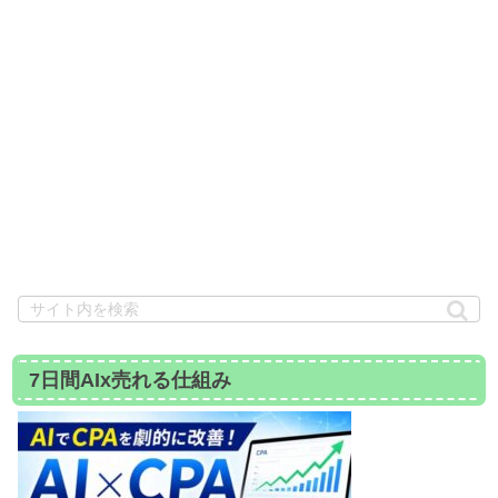
7日間AIx売れる仕組み