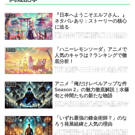
『日本へようこそエルフさん。』
ア二メ
ネタバレあり：ストーリーの核心
に迫る
異世界ファンタジーと現代日本が融合する物語『日本へようこそエルフさん』
は、多くの読者を魅了してきました。本記事では、ストーリー全体のあらすじ
から核心となるテーマ、そして感動の結末までをネタバレありで徹底解説しま
す。エルフたちの文化と日本の生...
「ハニーレモンソーダ」アニメで
ア二メ
人気のキャラは？ランキングで徹
底分析！
青春を描いた大人気漫画『ハニーレモンソーダ』がアニメ化され、注目を集め
ています。多くの魅力的なキャラクターが登場する中、誰が最も人気なのでし
ょうか？この記事では、『ハニーレモンソーダ』アニメで話題となっているキ
ャラクターの人気ランキングを徹...
アニメ「俺だけレベルアップな件
ア二メ
Season 2」の魅力徹底解説｜水篠
旬と仲間たちの新たな物語
大人気アニメ「俺だけレベルアップな件」がSeason 2として帰ってきました！
主人公・水篠旬がさらなる進化を遂げ、仲間たちと共に挑む新たな物語が展開
される本作。Season 2では前作以上に壮大な戦闘シーンや感動的なストーリー
が繰り広げられ...
「いずれ最強の錬金術師？」のな
ア二メ
ろう発展経緯と人気の理由
「いずれ最強の錬金術師？」は、なろう発の作品として多くの読者に愛されて
います。その独特の世界観やキャラクターがどのように生まれたのか、興味を
抱く人も少なくありません。本記事では、本作の発展経緯やその人気の秘密に