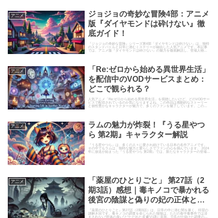
ジョジョの奇妙な冒険4部：アニメ
ア二メ
版『ダイヤモンドは砕けない』徹
底ガイド！
『ジョジョの奇妙な冒険』シリーズ第4部「ダイヤモンドは砕けない」は、独特
のスタンドバトルと日常に潜むミステリーが融合した人気アニメです。本記事
では、アニメ版『ダイヤモンドは砕けない』の魅力を徹底解説し、登場人物や
ストーリー、視聴方法、そして...
「Re:ゼロから始める異世界生活」
ア二メ
を配信中のVODサービスまとめ：
どこで観られる？
人気アニメ「Re:ゼロから始める異世界生活」を視聴したいけど、どのVODサー
ビスで配信されているのか気になりますよね。この作品は感動的なストーリー
と個性豊かなキャラクターが魅力で、多くのファンを魅了しています。この記
事では、「Re:ゼロから...
ラムの魅力が炸裂！『うる星やつ
ア二メ
ら 第2期』キャラクター解説
『うる星やつら』は、多くの人々に愛され続けている日本の名作アニメです。
その中でもラムは、独特な魅力と愛らしさでファンの心を掴んでいます。 2024
年に放送が始まった『うる星やつら 第2期』では、新たなキャラクターの登場や
ストーリー展開が話題...
「薬屋のひとりごと」 第27話（2
ア二メ
期3話）感想｜毒キノコで暴かれる
後宮の陰謀と偽りの妃の正体と
は？
『薬屋のひとりごと』第27話（2期3話）は、日常の中に潜む闇を暴く、待望の
謎解き回です。毒キノコの調査を命じられた猫猫は、ただの食中毒事件では済
まされない“死体の臭い”と“ただれた皮膚”の謎に直面。壬氏が仕掛けた調査の裏