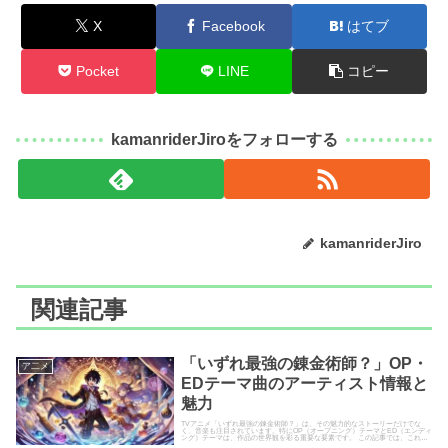
X
Facebook
はてブ
Pocket
LINE
コピー
kamanriderJiroをフォローする
kamanriderJiro
関連記事
「いずれ最強の錬金術師？」OP・
ア二メ
EDテーマ曲のアーティスト情報と
魅力
TVアニメ「いずれ最強の錬金術師？」は、その魅力的なストーリーだけでな
く、音楽も注目されています。特にOP（オープニング）テーマとED（エンディ
ング）テーマは、作品の世界観を彩る重要な要素です。 この記事では、これら
のテーマ曲を担当したアー...